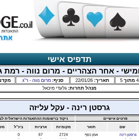
תדפיס אישי
ישי - אחר הצהריים - מרום נווה - רמת ג
4
מתוך
5
תאריך:
22/01/26
סניף:
מרום נווה - ר"ג
מקדם
מנהל תחרות:
גלעדי מיכאל
גרסטן רינה - עקל עליזה
פרטים אישיים
ניקוד ברשומות ההתאגדות הישראלית לבר
שם
תואר
מקומיות
ארציות
בינ"ל
משו
גרסטן רינה
אמן כסף
2724
67
0