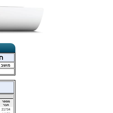
חמ
מושב
מספר
חבר
21734