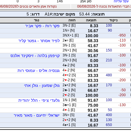
עקל עליזה
סגן אמן
146
3
0
רי התאגדות נכונה ל-06/08/2026
נקודות אמן ותארים נכונים ל06/08/2026
תוצאה:
53.44
מקום ישיבה:
A1#
דרוג:
5
ן
ניקוד
תוצאה
חוזה
נגד
100
8.33
3N-2 [E]
פקר רות - פקר אביר
1N= [N]
16.67
90
3NX+1 [E]
100.00
-950
-110
58.33
= [E]
♠
2
לפיד אסתר - גפטר קליר
3N-1 [S]
41.67
-100
2N+1 [N]
30.56
150
-100
91.67
3N-1 [S]
קויפמן בלהה - זיסקינד אלכס
2N+3 [N]
0.00
210
4
♠
-2 [N]
83.33
-100
-200
66.67
-2 [N]
♦
4
גננסיה אליס - עמוסי רות
4
♥
+2 [S]
33.33
480
2
♥
-2 [N]
83.33
-200
170
16.67
+2 [N]
♠
2
גולן שמעון - גולן אתי
2
♣
-1 [N]
66.67
-50
2
♥
-2 [S]
100.00
-200
100
91.67
1N-1 [W]
גלעדי ציפי - הלל יהודית
3
♣
+1 [E]
75.00
-130
4
♥
-1 [E]
91.67
50
400
41.67
3N= [S]
ישראלי יחיעם - מאור מאיר
2
♦
+2 [N]
8.33
130
4
♠
+1 [S]
16.67
650