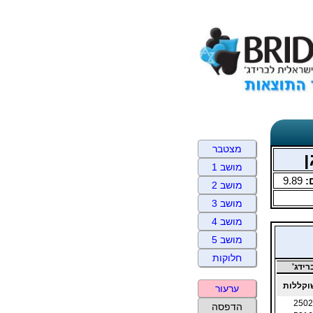
מצטבר
ן
מושב 1
:
9.89
מושב 2
מושב 3
מושב 4
מושב 5
חלוקות
ידג'
קללות
ערעור
2502
הדפסה