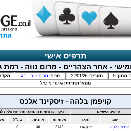
תדפיס אישי
ישי - אחר הצהריים - מרום נווה - רמת ג
4
מתוך
5
תאריך:
22/01/26
סניף:
מרום נווה - ר"ג
מקדם
מנהל תחרות:
גלעדי מיכאל
קויפמן בלהה - זיסקינד אלכס
פרטים אישיים
ניקוד ברשומות ההתאגדות הישראלית לבר
שם
תואר
מקומיות
ארציות
בינ"ל
משו
קויפמן בלהה
אמן ארד
2142
36
0