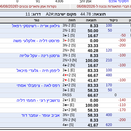
זיסקינד אלכס
אמן זהב
4306
91
0
רי התאגדות נכונה ל-06/08/2026
נקודות אמן ותארים נכונים ל06/08/2026
תוצאה:
44.78
מקום ישיבה:
A2#
דרוג:
11
ן
ניקוד
תוצאה
חוזה
נגד
100
8.33
3N-2 [E]
גילאון אריה - רשינסקי רפאל
2N-1 [E]
50.00
50
3
♠
-1 [S]
16.67
-50
-300
0.00
-3 [S]
♦
3
פרוסט דליה - אלקלעי משה
3N-2 [S]
33.33
-200
2N= [N]
40.28
120
-100
8.33
3N-1 [S]
גרסטן רינה - עקל עליזה
2N+3 [N]
100.00
210
4
♠
-2 [N]
16.67
-100
100
83.33
-1 [E]
♠
3
ליפמן חיה - גלעדי מיכאל
4
♥
+2 [S]
66.67
480
2
♥
-1 [N]
41.67
-100
170
83.33
+2 [S]
♠
2
רפס לאה - צימבלר אסתי
3
♠
-1 [E]
58.33
50
PASS
66.67
0
-140
0.00
+1 [E]
♠
2
נרושביץ רוני - חממי דליה
3
♣
= [E]
100.00
-110
2
♠
+2 [W]
58.33
-170
400
58.33
3N= [S]
אביב עופר - עמבר דוד
3N-2 [N]
8.33
-200
4
♠
= [S]
41.67
620