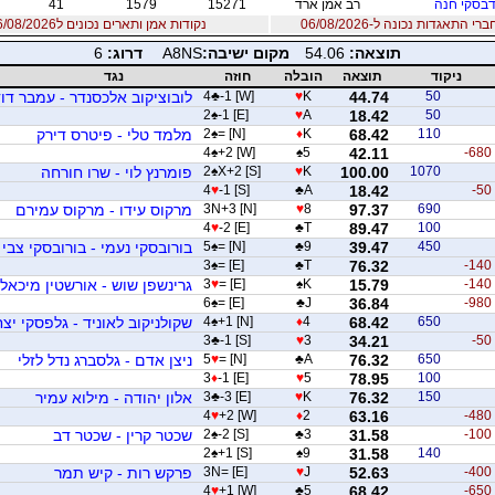
דבסקי חנה
רב אמן ארד
15271
1579
41
 התאגדות נכונה ל-06/08/2026
נקודות אמן ותארים נכונים ל06/08/2026
תוצאה:
54.06
מקום ישיבה:
A8NS
דרוג:
6
ניקוד
תוצאה
הובלה
חוזה
נגד
50
44.74
K
♥
-1 [W]
♣
4
לובוציקוב אלכסנדר - עמבר דו
2
♠
-1 [E]
♥
A
18.42
50
110
68.42
K
♦
= [N]
♠
2
מלמד טלי - פיטרס דירק
4
♠
+2 [W]
♠
5
42.11
-680
1070
100.00
K
♥
X+2 [S]
♠
2
פומרנץ לוי - שרו חורחה
4
♥
-1 [S]
♣
A
18.42
-50
690
97.37
8
♥
3N+3 [N]
מרקוס עידו - מרקוס עמירם
4
♥
-2 [E]
♣
T
89.47
100
450
39.47
9
♣
= [N]
♠
5
בורובסקי נעמי - בורובסקי צבי
3
♠
= [E]
♣
T
76.32
-140
-140
15.79
K
♠
= [E]
♥
3
גרינשפן שוש - אורשטין מיכאל
6
♠
= [E]
♣
J
36.84
-980
650
68.42
4
♦
+1 [N]
♠
4
שקולניקוב לאוניד - גלפסקי יצ
3
♣
-1 [S]
♥
3
34.21
-50
650
76.32
A
♣
= [N]
♥
5
ניצן אדם - גלסברג נדל לזלי
3
♦
-1 [E]
♥
5
78.95
100
150
76.32
K
♥
-3 [E]
♣
3
אלון יהודה - מילוא עמיר
4
♥
+2 [W]
♦
2
63.16
-480
-100
31.58
3
♣
-2 [S]
♠
2
שכטר קרין - שכטר דב
2
♠
+1 [S]
♠
9
31.58
140
-400
52.63
J
♥
3N= [E]
פרקש רות - קיש תמר
4
♥
+1 [W]
♣
5
68.42
-650