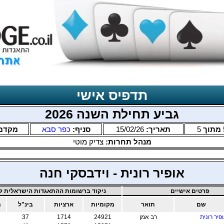
תדפיס אישי
גביע תחילת השנה 2026
מתוך
5
תאריך:
15/02/26
סניף:
כפר סבא
מקדם
מנהל תחרות:
צדיק מוטי
אופיר רונית - וידבסקי חנה
פרטים אישיים
ניקוד ברשומות ההתאגדות הישראלית לב
שם
תואר
מקומיות
ארציות
בינ"ל
מ
פיר רונית
רב אמן
24921
1714
37