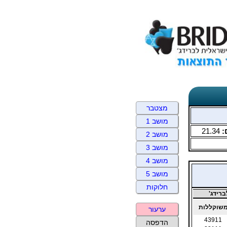
מצטבר
מושב 1
:
21.34
מושב 2
מושב 3
מושב 4
מושב 5
חלוקות
רידג'
שוקללות
ערעור
43911
הדפסה