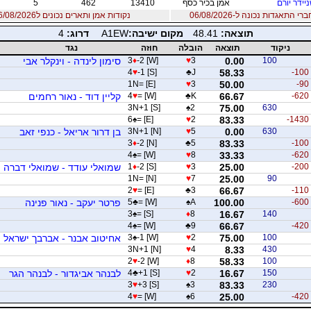
יידר יורם
אמן בכיר כסף
13410
462
5
 התאגדות נכונה ל-06/08/2026
נקודות אמן ותארים נכונים ל06/08/2026
תוצאה:
48.41
מקום ישיבה:
A1EW
דרוג:
4
ניקוד
תוצאה
הובלה
חוזה
נגד
100
0.00
3
♥
-2 [W]
♦
3
סימון לינדה - וינקלר אבי
4
♥
-1 [S]
♣
J
58.33
-100
1N= [E]
♥
3
50.00
-90
-620
66.67
K
♣
= [W]
♥
4
קליין דוד - נאור רחמים
3N+1 [S]
♠
2
75.00
630
6
♠
= [E]
♥
2
83.33
-1430
630
0.00
5
♥
3N+1 [N]
בן דרור אריאל - כנפי זאב
3
♦
-2 [N]
♣
5
83.33
-100
4
♠
= [W]
♥
8
33.33
-620
-200
25.00
3
♥
-2 [S]
♦
1
שמואלי עודד - שמואלי דברה
1N= [N]
♥
7
25.00
90
2
♥
= [E]
♣
3
66.67
-110
-600
100.00
A
♠
= [W]
♣
5
פרטר יעקב - נאור פנינה
3
♠
= [S]
♦
8
16.67
140
4
♠
= [W]
♣
9
66.67
-420
100
75.00
2
♥
-1 [W]
♠
3
אחיטוב אבנר - אברבך ישראל
3N+1 [N]
♥
4
8.33
430
2
♥
-2 [W]
♦
8
58.33
100
150
16.67
2
♥
+1 [S]
♣
4
לבנהר אביגדור - לבנהר הגר
3
♥
+3 [S]
♠
3
83.33
230
4
♥
= [W]
♠
6
25.00
-420