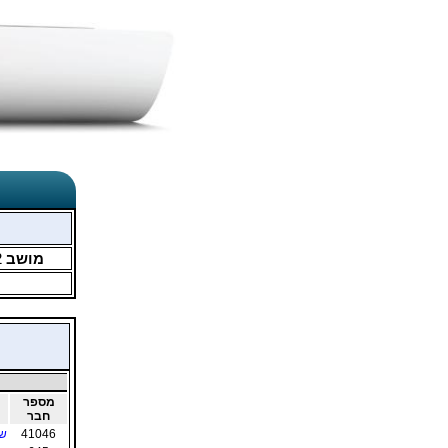
מושב
2
מספר
חבר
41046
שנ