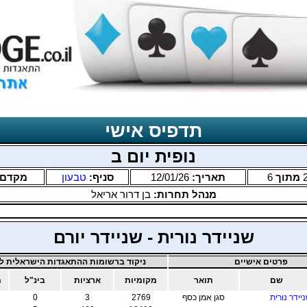
תדפיס אישי
נופית יום ב
מתוך
6
תאריך:
12/01/26
סניף:
טבעון
מקדם
מנהל תחרות:
בן דרור אריאל
שניידר נורית - שניידר יורם
פרטים אישיים
ניקוד ברשומות ההתאגדות הישראלית לב
שם
תואר
מקומיות
ארציות
בינ"ל
מ
יידר נורית
סגן אמן כסף
2769
3
0