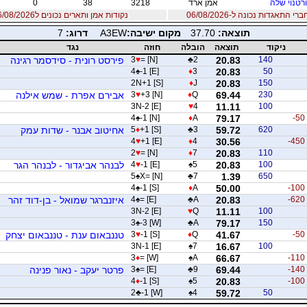
רטנוי שלה
אמן ארד
3218
38
0
 התאגדות נכונה ל-06/08/2026
נקודות אמן ותארים נכונים ל06/08/2026
תוצאה:
37.70
מקום ישיבה:
A3EW
דרוג:
7
ניקוד
תוצאה
הובלה
חוזה
נגד
140
20.83
2
♣
= [N]
♥
3
פירסט רונית - סידסמר רגינה
4
♠
-1 [E]
♦
3
20.83
50
2N+1 [S]
♦
J
20.83
150
230
69.44
Q
♦
+3 [N]
♥
3
אבירם אפרת - שמש אילנה
3N-2 [E]
♥
4
11.11
100
4
♠
-1 [N]
♦
A
79.17
-50
620
59.72
3
♣
+1 [S]
♦
5
אחיטוב אבנר - שדות עמק
4
♥
+1 [E]
♦
4
30.56
-450
2
♥
= [N]
♦
7
20.83
110
100
20.83
5
♠
-1 [E]
♥
4
לבנהר אביגדור - לבנהר הגר
5
♠
X= [N]
♣
7
1.39
650
4
♠
-1 [S]
♦
A
50.00
-100
-620
20.83
A
♣
= [E]
♠
4
איזנברגר שמואל - בן-דוד זהר
3N-2 [E]
♥
Q
11.11
100
3
♠
-3 [W]
♣
A
79.17
150
-50
41.67
Q
♦
-1 [S]
♥
3
טננבאום ענת - טננבאום יצחק
3N-1 [E]
♠
7
16.67
100
3
♦
= [W]
♠
A
66.67
-110
-140
69.44
9
♣
= [E]
♠
3
פרטר יעקב - נאור פנינה
4
♦
-1 [S]
♠
5
20.83
-100
2
♣
-1 [W]
♠
4
59.72
50