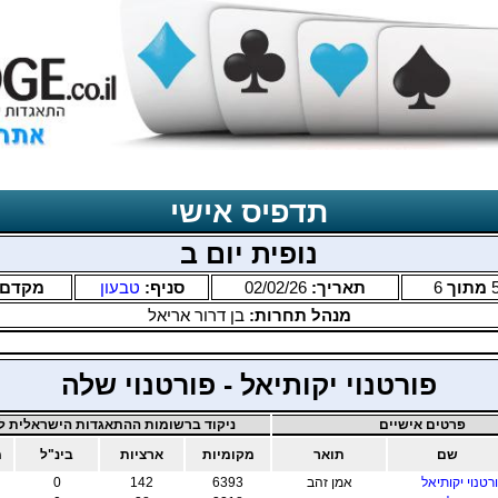
תדפיס אישי
נופית יום ב
מתוך
6
תאריך:
02/02/26
סניף:
טבעון
מקדם
מנהל תחרות:
בן דרור אריאל
פורטנוי יקותיאל - פורטנוי שלה
פרטים אישיים
ניקוד ברשומות ההתאגדות הישראלית לב
שם
תואר
מקומיות
ארציות
בינ"ל
מ
רטנוי יקותיאל
אמן זהב
6393
142
0