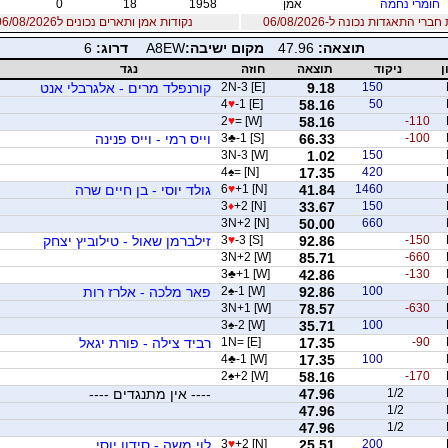
חומרי נחמה
אמן
1958
18
0
רי התאגדות נכונה ל-06/08/2026
נקודות אמן ותארים נכונים ל06/08/2026
תוצאה:
47.96
מקום ישיבה:
A8EW
דרוג:
6
ן
ניקוד
תוצאה
חוזה
נגד
150
9.18
2N-3 [E]
קורנפלד מרים - אלגרבלי אנט
4
♥
-1 [E]
58.16
50
2
♥
= [W]
58.16
-110
-100
66.33
-1 [S]
♣
3
וייס רמי - וייס פנינה
3N-3 [W]
1.02
150
4
♠
= [N]
17.35
420
1460
41.84
+1 [N]
♥
6
גולד יוסי - בן חיים שרה
3
♦
+2 [N]
33.67
150
3N+2 [N]
50.00
660
-150
92.86
-3 [S]
♥
3
זילברמן שאול - טילוביץ יצחק
3N+2 [W]
85.71
-660
3
♣
+1 [W]
42.86
-130
100
92.86
-1 [W]
♠
2
פאר מלכה - אלרז רות
3N+1 [W]
78.57
-630
3
♠
-2 [W]
35.71
100
-90
17.35
1N= [E]
רביד צילה - פורת יגאל
4
♣
-1 [W]
17.35
100
2
♠
+2 [W]
58.16
-170
1/2
47.96
---- אין מתנגדים ----
47.96
1/2
47.96
1/2
200
25.51
+2 [N]
♥
3
לוי משה - סידון יוסי