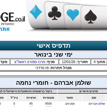
תדפיס אישי
ימי שני בינואר
מתוך
4
תאריך:
12/01/26
סניף:
מרכז ספורט ראשל"צ
מקדם
מנהל תחרות:
פז מרדכי
שולמן אברהם - חומרי נחמה
פרטים אישיים
ניקוד ברשומות ההתאגדות הישראלית לבר
שם
תואר
מקומיות
ארציות
בינ"ל
משו
שולמן אברהם
אמן זהב
9500
95
0
0