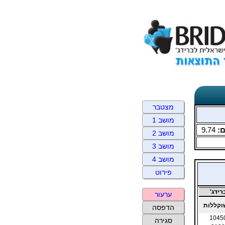
מצטבר
מושב 1
:
9.74
מושב 2
מושב 3
מושב 4
פירוט
ידג'
ערעור
קללות
הדפסה
1045
סגירה