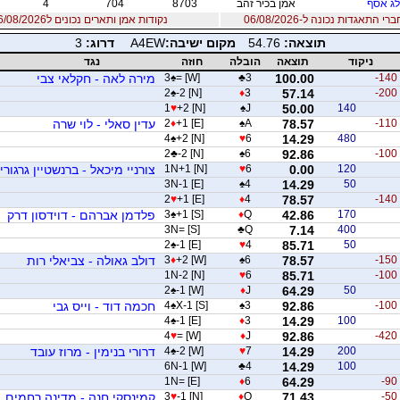
ג אסף
אמן בכיר זהב
8703
704
4
 התאגדות נכונה ל-06/08/2026
נקודות אמן ותארים נכונים ל06/08/2026
תוצאה:
54.76
מקום ישיבה:
A4EW
דרוג:
3
ניקוד
תוצאה
הובלה
חוזה
נגד
-140
100.00
3
♣
= [W]
♠
3
מירה לאה - חקלאי צבי
2
♠
-2 [N]
♦
3
57.14
-200
1
♥
+2 [N]
♠
J
50.00
140
-110
78.57
A
♠
+1 [E]
♦
2
עדין סאלי - לוי שרה
4
♠
+2 [N]
♥
6
14.29
480
2
♣
-2 [N]
♠
6
92.86
-100
120
0.00
6
♥
1N+1 [N]
צורניי מיכאל - ברנשטיין גרגורי
3N-1 [E]
♠
4
14.29
50
2
♥
+1 [E]
♦
4
78.57
-140
170
42.86
Q
♦
+1 [S]
♠
3
פלדמן אברהם - דוידסון דרק
3N= [S]
♣
Q
7.14
400
2
♠
-1 [E]
♥
4
85.71
50
-150
78.57
6
♠
+2 [W]
♦
3
דולב גאולה - צביאלי רות
1N-2 [N]
♥
6
85.71
-100
2
♠
-1 [W]
♦
J
64.29
50
-100
92.86
3
♠
X-1 [S]
♠
4
חכמה דוד - וייס גבי
4
♠
-1 [E]
♦
3
14.29
100
4
♥
= [W]
♦
J
92.86
-420
200
14.29
7
♥
-2 [W]
♠
4
דרורי בנימין - מרוז עובד
6N-1 [W]
♣
4
14.29
100
1N= [E]
♦
6
64.29
-90
-50
71.43
Q
♦
-1 [N]
♥
3
קמינסקי חנה - מדינה רחמים