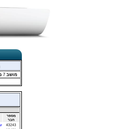
מ
מושב
7
מ
מספר
חבר
43243
שש