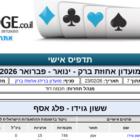
תדפיס אישי
ועדון אחוזת ברק - ינואר - פברואר 2026
תוך
7
תאריך:
23/02/26
סניף:
מועדון ברידג אחוזת ברק
מק
מנהל תחרות:
חכמה דוד
ששון גוידו - פלג אסף
פרטים אישיים
ניקוד ברשומות ההתאגדות הישראלית לב
שם
תואר
מקומיות
ארציות
בינ"ל
מ
ון גוידו
אמן
746
15
0