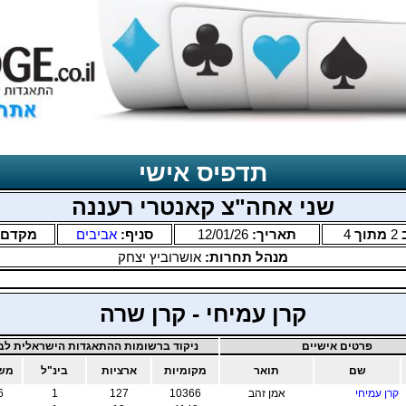
תדפיס אישי
שני אחה"צ קאנטרי רעננה
2
מתוך
4
תאריך:
12/01/26
סניף:
אביבים
מקדם:
מנהל תחרות:
אושרוביץ יצחק
קרן עמיחי - קרן שרה
פרטים אישיים
ניקוד ברשומות ההתאגדות הישראלית לבר
שם
תואר
מקומיות
ארציות
בינ"ל
משו
קרן עמיחי
אמן זהב
10366
127
1
6