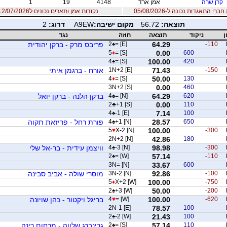
קרן שרה
אמן ארד
4148
19
1
רי התאגדות נכונה ל-05/08/2026
נקודות אמן ותארים נכונים ל12/07/2026
תוצאה:
56.72
מקום ישיבה:
A9EW
דרוג:
2
ן
ניקוד
תוצאה
חוזה
נגד
-110
64.29
= [E]
♠
2
פריבס מרק - ברקן יהודית
5
♦
= [S]
0.00
600
4
♠
= [S]
100.00
420
-150
71.43
1N+2 [E]
אורח - ברגמן איתי
4
♦
= [S]
50.00
130
3N+2 [S]
0.00
460
620
64.29
= [N]
♠
4
ברקן הלנה - ברקן יואל
2
♣
+1 [S]
0.00
110
4
♠
-1 [E]
7.14
100
650
28.57
+1 [N]
♠
4
פורת רחל - פריזאת תקוה
5
♥
X-2 [N]
100.00
-300
2N+2 [N]
42.86
180
-300
98.98
-3 [N]
♠
4
וויצמן עידית - בר-אל שלי
2
♠
= [W]
57.14
-110
3N= [N]
33.67
600
-100
92.86
3N-2 [N]
מוסרי שולה - אביב סבינה
5
♦
X+2 [W]
100.00
-750
2
♠
+3 [W]
50.00
-200
-620
100.00
= [W]
♥
4
בריגל ויקטור - כהן שויונה
2N-1 [E]
78.57
100
2
♠
-2 [W]
21.43
100
110
57.14
= [S]
♠
2
גרינברג שלווה - מרחום רינה