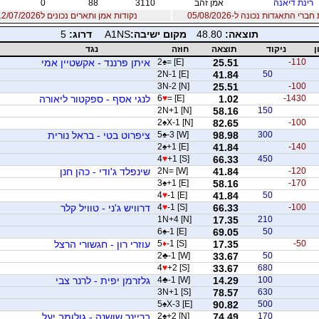
רינת דיאנה
אמן זהב
3110
88
0
רי התאגדות נכונה ל-05/08/2026
נקודות אמן ותארים נכונים ל12/07/2026
תוצאה:
48.80
מקום ישיבה:
A1NS
דרוג:
5
ן
ניקוד
תוצאה
חוזה
נגד
-110
25.51
= [E]
♠
2
איתן פרננד - אקשטיין אמי
2N-1 [E]
41.84
50
3N-2 [N]
25.51
-100
-1430
1.02
= [E]
♥
6
לנגי אסף - ספקטור ליאורה
2N+1 [N]
58.16
150
2
♠
X-1 [N]
82.65
-100
300
98.98
-3 [W]
♠
5
ציפרוט בטי - בראל נורית
2
♠
+1 [E]
41.84
-140
4
♥
+1 [S]
66.33
450
-120
41.84
2N= [W]
שינפלד ג'ודי - כהן חנן
3
♠
+1 [E]
58.16
-170
4
♥
-1 [E]
41.84
50
-100
66.33
-1 [S]
♥
4
דרוויש ג'ני - טוויל קלר
1N+4 [N]
17.35
210
6
♠
-1 [E]
69.05
50
-50
17.35
-1 [S]
♦
5
עוזרי רון - חגשורי הרצל
2
♣
-1 [W]
33.67
50
4
♥
+2 [S]
33.67
680
100
14.29
-1 [W]
♣
4
גלזרמן יפית - לרנר צבי
3N+1 [S]
78.57
630
5
♠
X-3 [E]
90.82
500
170
74.49
+2 [N]
♠
2
בריינר שושנה - גולומב יעל