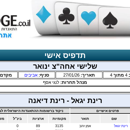
תדפיס אישי
שלישי אחה"צ ינואר
4
מתוך
4
תאריך:
27/01/26
סניף:
אביבים
מקדם:
מנהל תחרות:
לנגי אסף
רינת יגאל - רינת דיאנה
פרטים אישיים
ניקוד ברשומות ההתאגדות הישראלית לבר
שם
תואר
מקומיות
ארציות
בינ"ל
משו
רינת יגאל
אמן זהב
3135
89
0