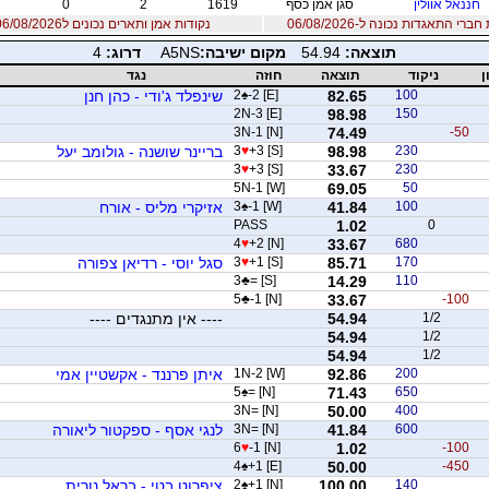
חננאל אוולין
סגן אמן כסף
1619
2
0
רי התאגדות נכונה ל-06/08/2026
נקודות אמן ותארים נכונים ל06/08/2026
תוצאה:
54.94
מקום ישיבה:
A5NS
דרוג:
4
ן
ניקוד
תוצאה
חוזה
נגד
100
82.65
-2 [E]
♠
2
שינפלד ג'ודי - כהן חנן
2N-3 [E]
98.98
150
3N-1 [N]
74.49
-50
230
98.98
+3 [S]
♥
3
בריינר שושנה - גולומב יעל
3
♥
+3 [S]
33.67
230
5N-1 [W]
69.05
50
100
41.84
-1 [W]
♠
3
אזיקרי מליס - אורח
PASS
1.02
0
4
♥
+2 [N]
33.67
680
170
85.71
+1 [S]
♥
3
סגל יוסי - רדיאן צפורה
3
♣
= [S]
14.29
110
5
♣
-1 [N]
33.67
-100
1/2
54.94
---- אין מתנגדים ----
54.94
1/2
54.94
1/2
200
92.86
1N-2 [W]
איתן פרננד - אקשטיין אמי
5
♠
= [N]
71.43
650
3N= [N]
50.00
400
600
41.84
3N= [N]
לנגי אסף - ספקטור ליאורה
6
♥
-1 [N]
1.02
-100
4
♠
+1 [E]
50.00
-450
140
100.00
+1 [N]
♠
2
ציפרוט בטי - בראל נורית