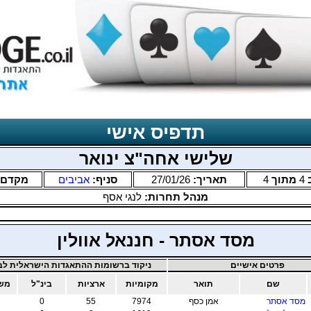
תדפיס אישי
שלישי אחה"צ ינואר
4
מתוך
4
תאריך:
27/01/26
סניף:
אביבים
מקדם:
מנהל תחרות:
לנגי אסף
מסד אסתר - חננאל אוולין
פרטים אישיים
ניקוד ברשומות ההתאגדות הישראלית לבר
שם
תואר
מקומיות
ארציות
בינ"ל
משו
מסד אסתר
אמן כסף
7974
55
0