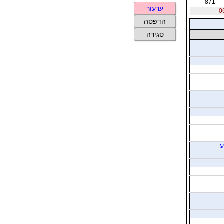
871
ערעור
הדפסה
סגירה
ע