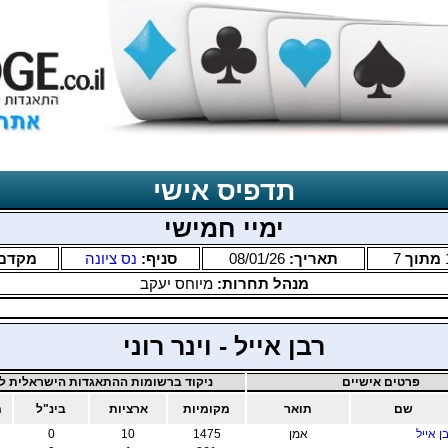
תדפיס אישי
ימיי חמישי
מתוך
7
תאריך:
08/01/26
סניף:
נס ציונה
מקדם
מנהל תחרות:
מיוחס יעקב
רבן אייל - וינר רוני
פרטים אישיים
ניקוד ברשומות ההתאגדות הישראלית לב
שם
תואר
מקומיות
ארציות
בינ"ל
מ
ן אייל
אמן
1475
10
0