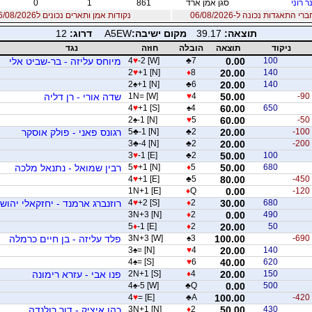
נר רוני
סגן אמן ארד
861
1
0
 התאגדות נכונה ל-06/08/2026
נקודות אמן ותארים נכונים ל06/08/2026
תוצאה:
39.17
מקום ישיבה:
A5EW
דרוג:
12
ניקוד
תוצאה
הובלה
חוזה
נגד
100
0.00
7
♣
-2 [W]
♥
4
מיוחס עליזה - בר-שביט אלי
2
♥
+1 [N]
♦
8
20.00
140
2
♠
+1 [N]
♣
6
20.00
140
-90
50.00
4
♥
1N= [W]
שדה אורי - רן דליה
4
♥
+1 [S]
♠
4
60.00
650
2
♠
-1 [N]
♥
5
60.00
-50
-100
20.00
2
♣
-1 [N]
♣
5
רגונס פאני - פולק אוסקר
3
♣
-4 [N]
♣
2
20.00
-200
3
♥
-1 [E]
♣
2
50.00
100
680
50.00
5
♦
+1 [N]
♥
5
רבין שמואל - נתנאל מלכה
4
♥
+1 [E]
♣
5
80.00
-450
1N+1 [E]
♦
Q
0.00
-120
680
30.00
2
♦
+2 [S]
♥
4
רוזנברג ארמנד - יחזקאלי יהוש
3N+3 [N]
♦
2
0.00
490
5
♦
-1 [E]
♦
2
20.00
50
-690
100.00
3
♠
3N+3 [W]
פלד עליזה - בן חיים כרמלה
3
♠
= [N]
♥
4
20.00
140
4
♠
= [S]
♥
6
40.00
620
150
20.00
4
♦
2N+1 [S]
פנו אבי - עזרא רימונה
4
♠
-5 [W]
♣
Q
0.00
500
4
♥
= [E]
♣
A
100.00
-420
430
50.00
2
♦
3N+1 [N]
כהן איציק - דור רולנדה