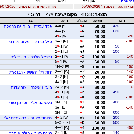
לנר אמנון
אמן זהב
4721
99
0
 התאגדות נכונה ל-05/08/2026
נקודות אמן ותארים נכונים ל12/07/2026
תוצאה:
48.33
מקום ישיבה:
A7#
דרוג:
7
ניקוד
תוצאה
הובלה
חוזה
נגד
420
50.00
4
♥
= [S]
♠
4
פלד עליזה - בן חיים כרמלה
4
♠
= [N]
♦
6
70.00
620
4
♥
= [W]
♠
4
40.00
-620
-100
40.00
6
♥
-1 [N]
♠
3
סגל מרדכי - מקוב מרדכי
2
♥
-1 [W]
♠
A
10.00
50
2
♥
-1 [E]
♠
J
0.00
100
-140
100.00
2
♦
+1 [W]
♥
2
נתנאל מלכה - פישר לילי
5
♦
-1 [W]
♠
A
60.00
50
1N+2 [E]
♠
5
100.00
-150
-140
20.00
K
♣
+1 [W]
♠
2
יחזקאלי יהושע - רבן אייל
3
♠
-2 [N]
♥
Q
90.00
-100
4
♠
-1 [N]
♣
3
40.00
-100
-170
60.00
3
♦
+2 [W]
♠
2
בועזיז אילנה - צור עדנה
4
♥
+1 [N]
♦
2
50.00
450
4
♥
-1 [S]
♦
8
80.00
-100
400
0.00
2
♥
3N= [S]
בלסיאנו אלי - וסרמן סורין
3
♠
= [E]
♥
A
30.00
-140
3N= [S]
♦
T
30.00
600
200
10.00
5
♣
-2 [W]
♥
4
מיוחס עליזה - בר-שביט אלי
5
♠
X-2 [E]
♦
K
60.00
500
4
♠
+1 [W]
♥
6
100.00
-450
140
60.00
5
♥
+1 [N]
♠
2
רגונס פאני - פולק אוסקר