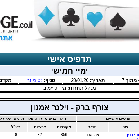
תדפיס אישי
ימיי חמישי
מתוך
7
תאריך:
29/01/26
סניף:
נס ציונה
מקדם
מנהל תחרות:
מיוחס יעקב
צורף ברק - וילנר אמנון
פרטים אישיים
ניקוד ברשומות ההתאגדות הישראלית לב
שם
תואר
מקומיות
ארציות
בינ"ל
מ
רף ברק
אמן ארד
856
32
0