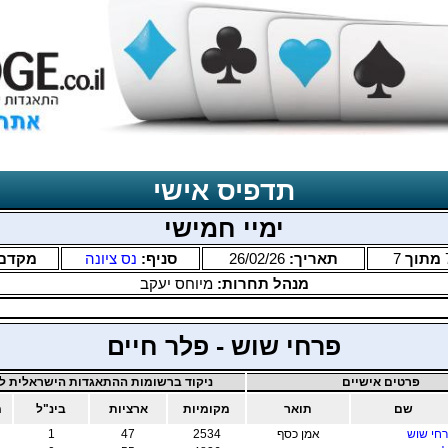
תדפיס אישי
ימיי חמישי
מתוך
7
תאריך:
26/02/26
סניף:
נס ציונה
מקדם
מנהל תחרות:
מיוחס יעקב
פרחי שוש - פלר חיים
פרטים אישיים
ניקוד ברשומות ההתאגדות הישראלית לב
שם
תואר
מקומיות
ארציות
בינ"ל
מ
חי שוש
אמן כסף
2534
47
1