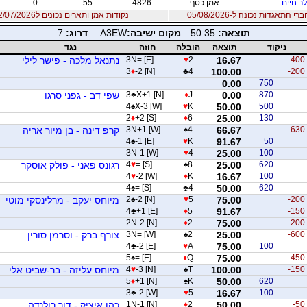
ר חיים
אמן כסף
4826
55
0
 התאגדות נכונה ל-05/08/2026
נקודות אמן ותארים נכונים ל12/07/2026
תוצאה:
50.35
מקום ישיבה:
A3EW
דרוג:
7
ניקוד
תוצאה
הובלה
חוזה
נגד
-400
16.67
2
♥
3N= [E]
נתנאל מלכה - פישר לילי
3
♦
-2 [N]
♣
4
100.00
-200
0.00
750
870
0.00
J
♦
X+1 [N]
♣
3
שפי דב - גפני סרגו
4
♠
X-3 [W]
♥
K
50.00
500
2
♦
+2 [S]
♦
6
25.00
130
-630
66.67
4
♠
3N+1 [W]
קרפ דינה - בן מיור אריה
4
♠
-1 [E]
♥
K
91.67
50
3N-1 [W]
♥
4
25.00
100
620
25.00
8
♠
= [S]
♥
4
רגונס פאני - פולק אוסקר
4
♥
-2 [W]
♦
K
16.67
100
4
♠
= [S]
♣
4
50.00
620
-200
75.00
5
♥
-2 [N]
♠
2
מיוחס יעקב - מרלינסקי מוטי
4
♣
+1 [E]
♦
5
91.67
-150
2N-2 [N]
♦
2
75.00
-200
-600
25.00
2
♠
3N= [W]
צורף ברק - וסרמן סורין
4
♣
-2 [E]
♥
A
75.00
100
5
♠
= [E]
♦
Q
75.00
-450
-150
100.00
T
♠
-3 [N]
♥
4
מיוחס עליזה - בר-שביט אלי
5
♦
+1 [N]
♠
K
50.00
620
3
♣
-2 [W]
♥
5
16.67
100
-50
50.00
2
♦
1N-1 [N]
כהן איציק - דור רולנדה