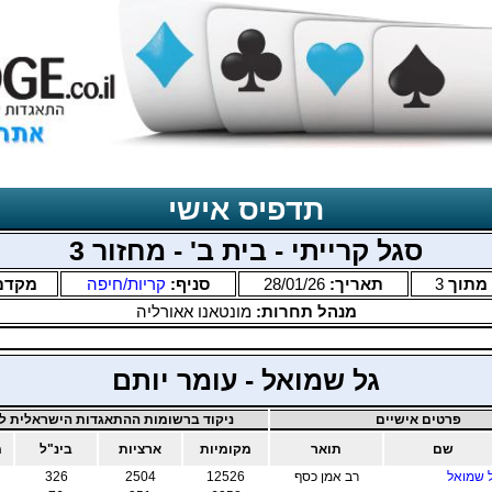
תדפיס אישי
סגל קרייתי - בית ב' - מחזור 3
מתוך
3
תאריך:
28/01/26
סניף:
קריות/חיפה
מקדם
מנהל תחרות:
מונטאנו אאורליה
גל שמואל - עומר יותם
פרטים אישיים
ניקוד ברשומות ההתאגדות הישראלית לב
שם
תואר
מקומיות
ארציות
בינ"ל
מ
 שמואל
רב אמן כסף
12526
2504
326