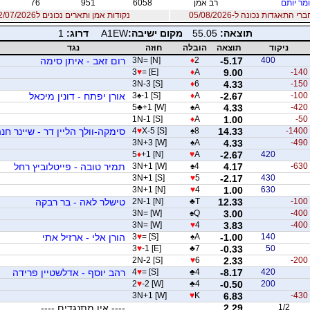
מר יותם
רב אמן
6058
951
76
 התאגדות נכונה ל-05/08/2026
נקודות אמן ותארים נכונים ל12/07/2026
תוצאה:
55.05
מקום ישיבה:
A1EW
דרוג:
1
ניקוד
תוצאה
הובלה
חוזה
נגד
400
-5.17
2
♦
3N= [N]
רום זאב - איתן סימה
3
♥
= [E]
♦
A
9.00
-140
3N-3 [S]
♦
6
4.33
-150
-100
-2.67
A
♦
-1 [S]
♠
3
אורן יפתח - דונין מיכאל
5
♣
+1 [W]
♠
A
4.33
-420
1N-1 [S]
♦
A
1.00
-50
-1400
14.33
8
♠
X-5 [S]
♥
4
סימקה-וולך הליין דר - שיינר חנ
3N+3 [W]
♠
A
4.33
-490
5
♦
+1 [N]
♥
A
-2.67
420
-630
4.17
4
♠
3N+1 [W]
תמיר טובה - פייטלוביץ רחל
3N+1 [S]
♥
5
-2.17
430
3N+1 [N]
♥
4
1.00
630
-100
12.33
T
♣
2N-1 [N]
טישלר לאה - בר רבקה
3N= [W]
♠
Q
3.00
-400
3N= [W]
♥
4
3.83
-400
140
-1.00
A
♠
= [S]
♥
3
הורן אלי - ארזיל אתי
3
♥
-1 [E]
♣
7
-0.33
50
2N-2 [S]
♥
6
2.33
-200
420
-8.17
4
♣
= [S]
♥
4
רהב יוסף - אדלשטיין פרידה
2
♥
-2 [W]
♣
4
-0.50
200
3N+1 [W]
♥
K
6.83
-430
1/2
2.29
---- אין מתנגדים ----