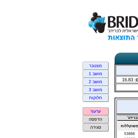
מצטבר
מושב 1
:
16.83
מושב 2
מושב 3
חלוקות
ערעור
רידג'
הדפסה
שוקללות
סגירה
53866