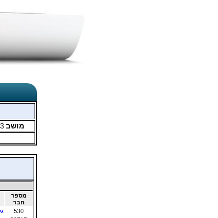
מושב
3
מספר
חבר
530
גל