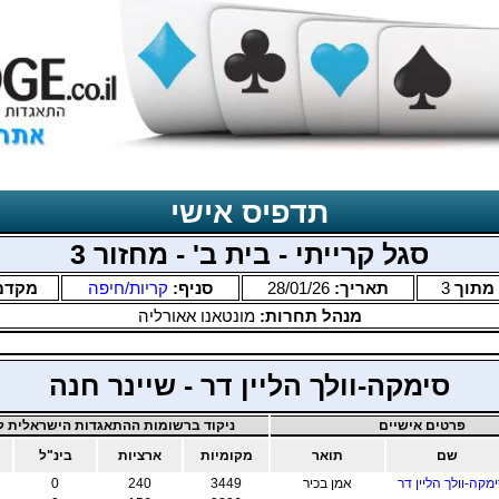
תדפיס אישי
סגל קרייתי - בית ב' - מחזור 3
מתוך
3
תאריך:
28/01/26
סניף:
קריות/חיפה
מקדם
מנהל תחרות:
מונטאנו אאורליה
סימקה-וולך הליין דר - שיינר חנה
פרטים אישיים
ניקוד ברשומות ההתאגדות הישראלית לב
שם
תואר
מקומיות
ארציות
בינ"ל
מ
מקה-וולך הליין דר
אמן בכיר
3449
240
0