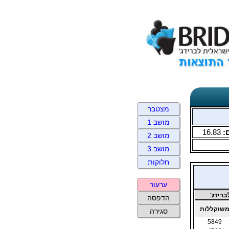
מצטבר
מושב 1
:
16.83
מושב 2
מושב 3
חלוקות
ערעור
רידג'
הדפסה
שוקללות
סגירה
5849