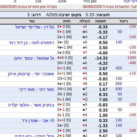
ינר חנה
אמן בכיר
3206
156
0
 התאגדות נכונה ל-06/08/2026
נקודות אמן ותארים נכונים ל06/08/2026
תוצאה:
5.33
מקום ישיבה:
A2NS
דרוג:
3
ניקוד
תוצאה
הובלה
חוזה
נגד
-150
-8.33
2
♦
-3 [N]
♥
4
טל דן - שלייפר ישראל
5
♥
-1 [W]
♣
A
-5.33
50
2
♠
+1 [W]
♣
A
-4.17
-140
140
8.50
A
♦
= [S]
♠
3
רפפורט לאה - בן דוד רמי
4
♣
+1 [W]
♠
A
3.50
-150
2
♠
-3 [N]
♥
7
-4.00
-150
-1400
-14.33
8
♠
X-5 [S]
♥
4
גל שמואל - עומר יותם
3N+3 [W]
♠
A
-4.33
-490
5
♦
+1 [N]
♥
A
2.67
420
-110
8.50
A
♥
+1 [W]
♦
2
אשכנזי יוסי - קרוטמן איתן
1N+2 [N]
♥
5
-5.83
150
4
♠
+1 [N]
♥
9
0.17
650
630
1.67
T
♣
3N+1 [N]
מאר רוני - מאר ריבי
3N-1 [W]
♠
Q
8.33
50
5
♦
-1 [W]
♥
Q
7.00
50
-100
-5.83
A
♠
-2 [S]
♥
4
בוחניק אשר - הולצר קלרה
3
♥
-1 [E]
♣
7
0.33
50
3
♦
-1 [S]
♥
A
1.00
-100
130
0.33
4
♣
+2 [S]
♦
2
לוי אבי - שטרן ורד
3
♠
= [S]
♥
A
-1.33
140
3
♥
-1 [N]
♠
K
2.50
-100
100
5.67
J
♣
-1 [W]
♥
2
גנזל יהודה - כהן בתיה