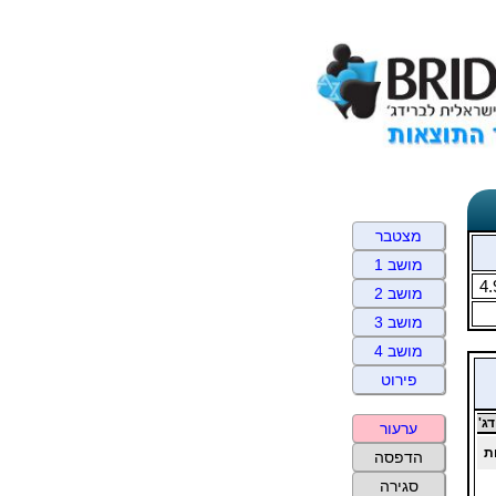
מצטבר
מושב 1
4.
מושב 2
מושב 3
מושב 4
פירוט
ג'
ערעור
ת
הדפסה
סגירה