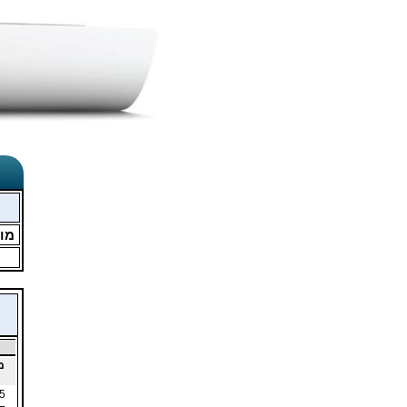
מו
מ
5