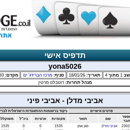
תדפיס אישי
yona5026
שב
1
מתוך
4
תאריך:
18/01/26
סניף:
מרכז הברידג' ים
מקדם:
93
מנהל תחרות:
רוטבלט מרטין
אביבי מדלן - אביבי פיני
פרטים אישיים
ניקוד ברשומות ההתאגדות הישראלית לבריד
ספר
שם
תואר
מקומיות
ארציות
בינ"ל
משוקללו
חבר
2302
אביבי מדלן
סגן אמן
1535
0
0
1535