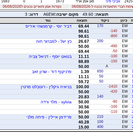
2425
אביבי פיני
סגן אמן ארד
1673
1
0
1683
מת חברי התאגדות נכונה ל-06/08/2026
נקודות אמן ותארים נכונים ל06/08/2026
תוצאה:
49.60
מקום ישיבה:
A6EW
דרוג:
3
ח
כיוון
ניקוד
תוצאה
נגד
EW
170
69.44
דביר יוסי - קרמנשהי איריס
98.61
-140
EW
98.61
-800
EW
EW
200
26.67
כץ יעל - למברגר חוה
50.00
-490
EW
69.44
-50
EW
EW
-100
11.11
בטאט יוסף - דניאל צביה
88.89
-150
EW
50.00
A
EW
EW
650
1.39
פרניקוף דוד - שרון זאב
11.11
50
EW
59.72
50
EW
EW
-1410
100.00
בניאיה גיקלין - רוטבלט מרטין
50.00
-420
EW
20.83
140
EW
EW
-90
50.00
sylvia - מלר ורדה
30.56
-100
EW
50.00
-110
EW
EW
210
50.00
פרידמן איילין - פיחה מלני
40.28
100
EW
15.00
400
EW