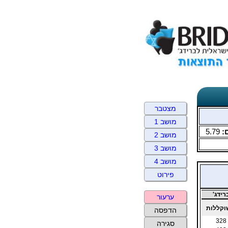
מצטבר
מושב 1
:
5.79
מושב 2
מושב 3
מושב 4
פירוט
ידג'
ערעור
קללות
הדפסה
328
סגירה