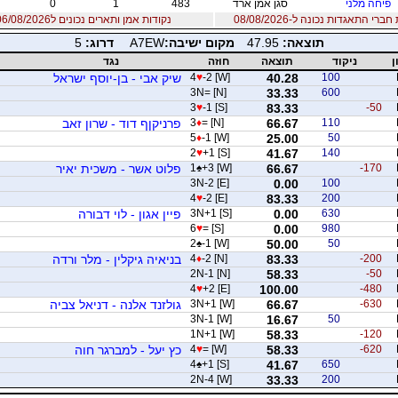
פיחה מלני
סגן אמן ארד
483
1
0
רי התאגדות נכונה ל-08/08/2026
נקודות אמן ותארים נכונים ל06/08/2026
תוצאה:
47.95
מקום ישיבה:
A7EW
דרוג:
5
ן
ניקוד
תוצאה
חוזה
נגד
100
40.28
-2 [W]
♥
4
שיק אבי - בן-יוסף ישראל
3N= [N]
33.33
600
3
♥
-1 [S]
83.33
-50
110
66.67
= [N]
♦
3
פרניקןף דוד - שרון זאב
5
♦
-1 [W]
25.00
50
2
♥
+1 [S]
41.67
140
-170
66.67
+3 [W]
♠
1
פלוט אשר - משכית יאיר
3N-2 [E]
0.00
100
4
♥
-2 [E]
83.33
200
630
0.00
3N+1 [S]
פיין אגון - לוי דבורה
6
♥
= [S]
0.00
980
2
♠
-1 [W]
50.00
50
-200
83.33
-2 [N]
♦
4
בניאיה גיקלין - מלר ורדה
2N-1 [N]
58.33
-50
4
♥
+2 [E]
100.00
-480
-630
66.67
3N+1 [W]
גולזנד אלנה - דניאל צביה
3N-1 [W]
16.67
50
1N+1 [W]
58.33
-120
-620
58.33
= [W]
♥
4
כץ יעל - למברגר חוה
4
♠
+1 [S]
41.67
650
2N-4 [W]
33.33
200