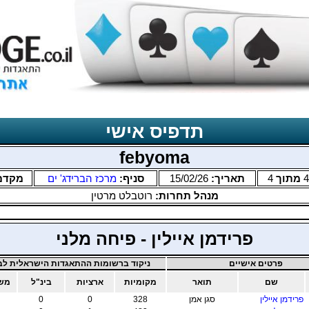
תדפיס אישי
febyoma
4
מתוך
4
תאריך:
15/02/26
סניף:
מרכז הברידג' ים
מקדם
מנהל תחרות:
רוטבלט מרטין
פרידמן איילין - פיחה מלני
פרטים אישיים
ניקוד ברשומות ההתאגדות הישראלית לבר
שם
תואר
מקומיות
ארציות
בינ"ל
משו
פרידמן איילין
סגן אמן
328
0
0