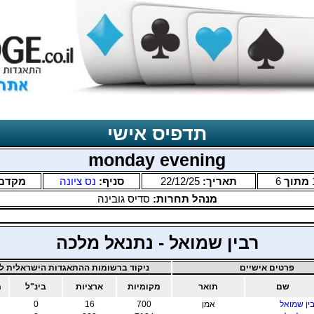
תדפיס אישי
monday evening
מתוך
6
תאריך:
22/12/25
סניף:
נס ציונה
מקדם
מנהל תחרות:
סדיס גובינה
רבין שמואל - נתנאל מלכה
פרטים אישיים
ניקוד ברשומות ההתאגדות הישראלית לב
שם
תואר
מקומיות
ארציות
בינ"ל
מ
ין שמואל
אמן
700
16
0