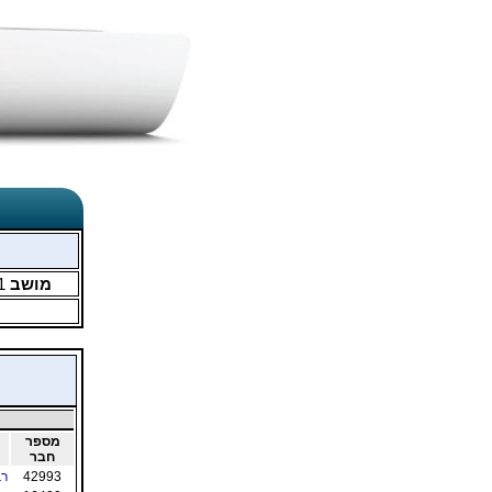
מושב
1
מספר
חבר
42993
רב