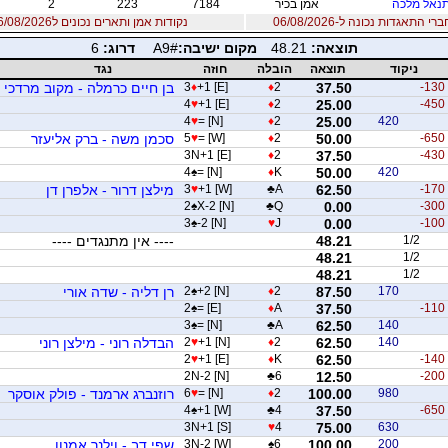
נאל מלכה
אמן בכיר
7184
223
2
 התאגדות נכונה ל-06/08/2026
נקודות אמן ותארים נכונים ל06/08/2026
תוצאה:
48.21
מקום ישיבה:
A9#
דרוג:
6
ניקוד
תוצאה
הובלה
חוזה
נגד
-130
37.50
2
♦
+1 [E]
♦
3
בן חיים כרמלה - מקוב מרדכי
4
♥
+1 [E]
♦
2
25.00
-450
4
♥
= [N]
♦
2
25.00
420
-650
50.00
2
♦
= [W]
♥
5
סכמן משה - ברק אליעזר
3N+1 [E]
♦
2
37.50
-430
4
♠
= [N]
♦
K
50.00
420
-170
62.50
A
♣
+1 [W]
♥
3
מילצן דרור - אלפרן דן
2
♠
X-2 [N]
♣
Q
0.00
-300
3
♠
-2 [N]
♥
J
0.00
-100
1/2
48.21
---- אין מתנגדים ----
48.21
1/2
48.21
1/2
170
87.50
2
♦
+2 [N]
♠
2
רן דליה - שדה אורי
2
♠
= [E]
♦
A
37.50
-110
3
♠
= [N]
♣
A
62.50
140
140
62.50
2
♦
+1 [N]
♥
2
הבדלה רוני - מילצן רוני
2
♥
+1 [E]
♦
K
62.50
-140
2N-2 [N]
♣
6
12.50
-200
980
100.00
2
♦
= [N]
♥
6
רוזנברג ארמנד - פולק אוסקר
4
♠
+1 [W]
♣
4
37.50
-650
3N+1 [S]
♥
4
75.00
630
200
100.00
6
♠
3N-2 [W]
שפי דב - וילנר אמנון