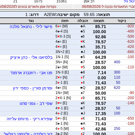
נגל גיל
רב אמן
15361
1075
21
 התאגדות נכונה ל-06/08/2026
נקודות אמן ותארים נכונים ל06/08/2026
תוצאה:
59.65
מקום ישיבה:
A2EW
דרוג:
1
ניקוד
תוצאה
הובלה
חוזה
נגד
-920
85.71
A
♣
= [W]
♦
6
פישר לילי - נתנאל מלכה
4
♠
-4 [S]
♣
5
100.00
-400
5
♥
X-3 [S]
♠
6
92.86
-500
4
♠
= [E]
♥
K
78.57
-620
4
♥
= [E]
♣
A
35.71
-420
3N+2 [E]
♣
J
100.00
-660
-100
64.29
5
♣
1N-1 [S]
בלסיאנו אלי - כהן איציק
3N= [N]
♣
7
28.57
400
2
♠
= [W]
♥
5
100.00
-110
300
7.14
8
♣
1N-3 [E]
פנו אבי - רוזנברג ארמנד
2
♥
= [N]
♦
T
0.00
110
3
♦
-1 [E]
♦
4
71.43
50
620
28.57
Q
♣
= [S]
♠
4
וסרמן סורין - כספי ירון
1N= [W]
♠
7
50.00
-90
2
♥
X-1 [N]
♦
9
85.71
-200
-140
78.57
K
♠
= [E]
♥
3
שפי דב - גפני סרגו
4
♥
-1 [E]
♣
T
28.57
50
4
♦
-2 [E]
♣
J
17.35
100
-650
71.43
K
♦
= [E]
♥
5
שפירא ריקי - מיוחס עליזה
3
♠
-1 [N]
♣
A
71.43
-100
4
♦
-5 [W]
♥
5
42.86
250
-100
100.00
2
♦
-2 [N]
♠
3
דור רולנדה - זלינסקי בצלאל