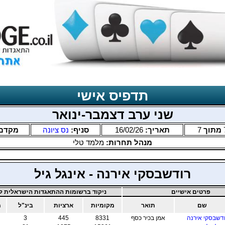
תדפיס אישי
שני ערב דצמבר-ינואר
מתוך
7
תאריך:
16/02/26
סניף:
נס ציונה
מקדם
מנהל תחרות:
מלמד טלי
רודשבסקי אירנה - אינגל גיל
פרטים אישיים
ניקוד ברשומות ההתאגדות הישראלית לב
שם
תואר
מקומיות
ארציות
בינ"ל
מ
דשבסקי אירנה
אמן בכיר כסף
8331
445
3