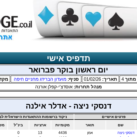
תדפיס אישי
יום ראשון בוקר פברואר
תוך
4
תאריך:
01/02/26
סניף:
מועדון הברידג מחניים חיפה
מקד
מנהל תחרות:
אוסדצ'י-קפלן אורנה
דנסקי ניצה - אדלר אילנה
פרטים אישיים
ניקוד ברשומות ההתאגדות הישראלית לבר
שם
תואר
מקומיות
ארציות
בינ"ל
משו
דנסקי ניצה
אמן
4436
13
0