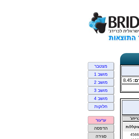
מצטבר
מושב 1
ם:
8.45
מושב 2
מושב 3
מושב 4
חלוקות
ידג'
ערעור
קללות
הדפסה
4566
סגירה