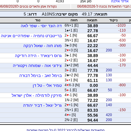
אדלר אילנה
סגן אמן
4193
0
0
רי התאגדות נכונה ל-06/08/2026
נקודות אמן ותארים נכונים ל06/08/2026
תוצאה:
49.17
מקום ישיבה:
A10NS
דרוג:
5
ן
ניקוד
תוצאה
חוזה
נגד
-1020
38.89
6N+1 [E]
דה הונד יוסי - שפר לאה
1
♠
+1 [E]
27.78
-110
-50
66.67
-1 [N]
♦
2
ברייטברט נחמיה - שפודהיים אניטה
3N+1 [E]
16.67
-630
-300
22.22
-3 [N]
♠
3
מורג חוה - שאול רבקה
2
♥
+3 [S]
16.67
200
-100
38.89
-1 [N]
♠
3
גרוס ריצארד - הידה רודיקה
2
♦
+2 [E]
16.67
-130
-170
44.44
+2 [W]
♠
2
צידוני אוה - שמוחה ויקטוריה
3
♦
-2 [E]
77.78
200
130
77.78
+2 [N]
♣
2
בוימל זאב - בוימל דבורה
3
♦
+1 [N]
61.11
130
-800
0.00
X-3 [N]
♥
4
טמיר אלי - טל דן
5
♦
-1 [E]
66.67
50
-100
38.89
-1 [N]
♥
4
מירקין לודמילה - אלרן ישראל
1N-2 [W]
72.22
200
140
66.67
+1 [N]
♥
2
גריל יגאל - דביר יהודה
2N+1 [E]
83.33
-150
4
♥
= [S]
55.56
420
2N-2 [E]
94.44
200
התאגדות ישראלית לברידג' 2022 © כל הזכויות שמורות