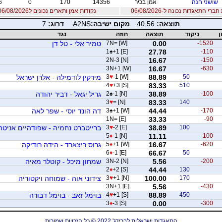
שושני חנה
אמן בכיר
14356
170
0
6
רי התאגדות נכונה ל-06/08/2026
נקודות אמן ותארים נכונים ל06/08/2026
תוצאה:
40.56
מקום ישיבה:
A2NS
דרוג:
7
ן
ניקוד
תוצאה
חוזה
נגד
-1520
0.00
7N= [W]
טמיר אלי - טל דן
1
♠
+1 [E]
27.78
-110
2N-3 [N]
16.67
-150
3N+1 [W]
16.67
-630
50
88.89
-1 [W]
♥
3
מירקין לודמילה - אלרן ישראל
4
♥
+3 [S]
83.33
510
-100
38.89
-1 [N]
♠
2
גריל יגאל - דביר יהודה
3
♥
= [N]
83.33
140
-170
44.44
+1 [W]
♠
3
דה הונד יוסי - שפר לאה
1N= [E]
33.33
-90
100
38.89
-2 [E]
♥
3
ברייטברט נחמיה - שפודהיים אניטה
5
♦
-1 [N]
11.11
-100
-620
16.67
+1 [W]
♦
5
גרוס ריצארד - הידה רודיקה
6
♦
-1 [E]
66.67
50
-200
5.56
3N-2 [N]
שמחון מיכל - קוטלר מאיה
2
♦
+2 [S]
44.44
130
170
100.00
+1 [N]
♥
3
צידוני אוה - שמוחה ויקטוריה
3N+1 [E]
5.56
-430
450
88.89
+1 [S]
♥
4
בוימל זאב - בוימל דבורה
3
♦
-3 [S]
0.00
-300
התאגדות ישראלית לברידג' 2022 © כל הזכויות שמורות