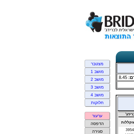
מצטבר
מושב 1
ם:
8.45
מושב 2
מושב 3
מושב 4
חלוקות
ידג'
ערעור
קללות
הדפסה
3954
סגירה