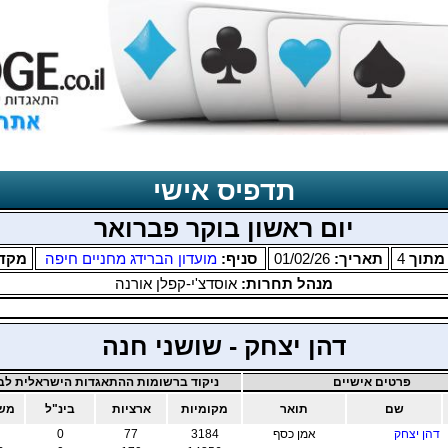
תדפיס אישי
יום ראשון בוקר פברואר
תוך
4
תאריך:
01/02/26
סניף:
מועדון הברידג מחניים חיפה
מקד
מנהל תחרות:
אוסדצ'י-קפלן אורנה
דהן יצחק - שושני חנה
פרטים אישיים
ניקוד ברשומות ההתאגדות הישראלית לבר
שם
תואר
מקומיות
ארציות
בינ"ל
משו
דהן יצחק
אמן כסף
3184
77
0