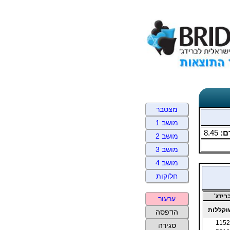
מצטבר
מושב 1
ם:
8.45
מושב 2
מושב 3
מושב 4
חלוקות
ידג'
ערעור
קללות
הדפסה
1152
סגירה