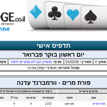
תדפיס אישי
יום ראשון בוקר פברואר
תוך
4
תאריך:
01/02/26
סניף:
מועדון הברידג מחניים חיפה
מקד
מנהל תחרות:
אוסדצ'י-קפלן אורנה
פורת מרים - וורמברנד עדנה
פרטים אישיים
ניקוד ברשומות ההתאגדות הישראלית לבר
שם
תואר
מקומיות
ארציות
בינ"ל
משו
פורת מרים
סגן אמן
1152
0
0