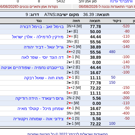
וורמברנד עדנה
סגן אמן זהב
5432
8
0
רי התאגדות נכונה ל-06/08/2026
נקודות אמן ותארים נכונים ל06/08/2026
תוצאה:
36.39
מקום ישיבה:
A7NS
דרוג:
9
ן
ניקוד
תוצאה
חוזה
נגד
-520
77.78
3N+4 [W]
בוימל זאב - בוימל דבורה
1
♠
= [E]
50.00
-80
-110
44.44
= [E]
♥
2
מירקין לודמילה - אלרן ישראל
3N= [E]
55.56
-600
-140
38.89
+1 [W]
♥
2
גריל יגאל - דביר יהודה
4
♥
+2 [S]
55.56
480
-100
38.89
-1 [N]
♥
3
דה הונד יוסי - שפר לאה
2
♠
+1 [E]
0.00
-140
-170
44.44
+2 [E]
♠
2
ברייטברט נחמיה - שפודהיים אניטה
2
♠
-1 [S]
16.67
-100
50
11.11
-1 [E]
♥
2
מורג חוה - שאול רבקה
3
♠
-3 [E]
77.78
150
3
♦
+2 [W]
72.22
-150
5
♦
= [E]
11.11
-400
-200
5.56
2N-2 [N]
גרוס ריצארד - הידה רודיקה
2
♥
= [W]
0.00
-110
-50
16.67
-1 [N]
♥
4
שמחון מיכל - קוטלר מאיה
3N= [W]
33.33
-400
-50
5.56
-1 [S]
♥
4
צידוני אוה - שמוחה ויקטוריה
2
♠
-1 [W]
72.22
100
התאגדות ישראלית לברידג' 2022 © כל הזכויות שמורות