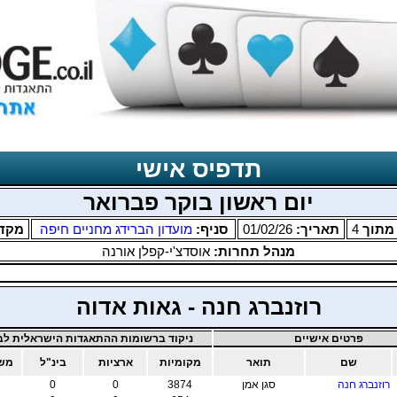
תדפיס אישי
יום ראשון בוקר פברואר
תוך
4
תאריך:
01/02/26
סניף:
מועדון הברידג מחניים חיפה
מקד
מנהל תחרות:
אוסדצ'י-קפלן אורנה
רוזנברג חנה - גאות אדוה
פרטים אישיים
ניקוד ברשומות ההתאגדות הישראלית לבר
שם
תואר
מקומיות
ארציות
בינ"ל
משו
רוזנברג חנה
סגן אמן
3874
0
0