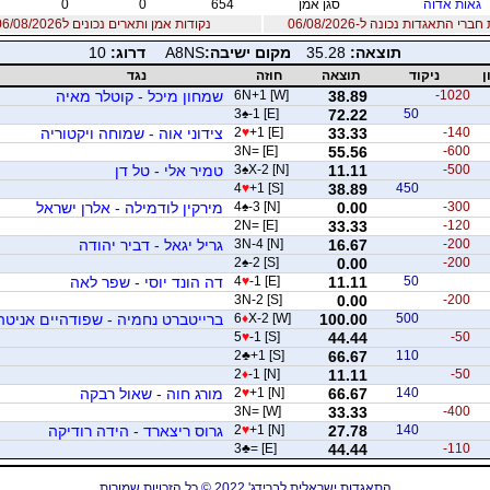
גאות אדוה
סגן אמן
654
0
0
רי התאגדות נכונה ל-06/08/2026
נקודות אמן ותארים נכונים ל06/08/2026
תוצאה:
35.28
מקום ישיבה:
A8NS
דרוג:
10
ן
ניקוד
תוצאה
חוזה
נגד
-1020
38.89
6N+1 [W]
שמחון מיכל - קוטלר מאיה
3
♠
-1 [E]
72.22
50
-140
33.33
+1 [E]
♥
2
צידוני אוה - שמוחה ויקטוריה
3N= [E]
55.56
-600
-500
11.11
X-2 [N]
♠
3
טמיר אלי - טל דן
4
♥
+1 [S]
38.89
450
-300
0.00
-3 [N]
♠
4
מירקין לודמילה - אלרן ישראל
2N= [E]
33.33
-120
-200
16.67
3N-4 [N]
גריל יגאל - דביר יהודה
2
♠
-2 [S]
0.00
-200
50
11.11
-1 [E]
♥
4
דה הונד יוסי - שפר לאה
3N-2 [S]
0.00
-200
500
100.00
X-2 [W]
♦
6
ברייטברט נחמיה - שפודהיים אניטה
5
♥
-1 [S]
44.44
-50
2
♣
+1 [S]
66.67
110
2
♦
-1 [N]
11.11
-50
140
66.67
+1 [N]
♥
2
מורג חוה - שאול רבקה
3N= [W]
33.33
-400
140
27.78
+1 [N]
♥
2
גרוס ריצארד - הידה רודיקה
3
♣
= [E]
44.44
-110
התאגדות ישראלית לברידג' 2022 © כל הזכויות שמורות