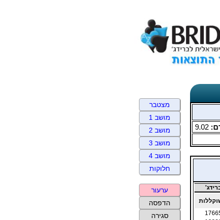
מצטבר
מושב 1
ם:
9.02
מושב 2
מושב 3
מושב 4
חלוקות
ידג'
ערעור
קללות
הדפסה
1766
סגירה