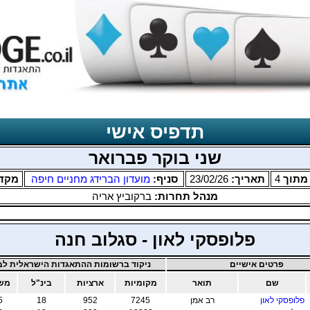
תדפיס אישי
שני בוקר פברואר
תוך
4
תאריך:
23/02/26
סניף:
מועדון הברידג מחניים חיפה
מקד
מנהל תחרות:
ברקוביץ אריה
פלופסקי לאון - סגלוב חנה
פרטים אישיים
ניקוד ברשומות ההתאגדות הישראלית לבר
שם
תואר
מקומיות
ארציות
בינ"ל
משו
פלופסקי לאון
רב אמן
7245
952
18
5