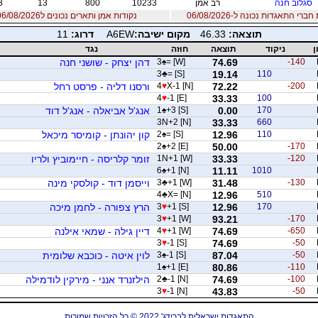
סגלוב חנה
רב אמן
10233
800
13
3
רי התאגדות נכונה ל-06/08/2026
נקודות אמן ותארים נכונים ל06/08/2026
תוצאה:
46.33
מקום ישיבה:
A6EW
דרוג:
11
ן
ניקוד
תוצאה
חוזה
נגד
-140
74.69
= [W]
♠
3
דהן יצחק - שושני חנה
3
♣
= [S]
19.14
110
-200
72.22
X-1 [N]
♥
4
ורסנו דליה - פרסט רחל
4
♥
-1 [E]
33.33
100
170
0.00
+3 [S]
♠
1
אנג'ל אביאלה - אנג'ל דוד
3N+2 [N]
33.33
660
110
12.96
= [S]
♠
2
קון יהונתן - קומיסר מיכאל
2
♠
+2 [E]
50.00
-170
-120
33.33
1N+1 [W]
זומר קלריסה - חיימוביץ ולריו
6
♠
+1 [N]
11.11
1010
-130
31.48
+1 [W]
♣
3
וייסמן דוד - קולסקי מינה
4
♣
X= [N]
12.96
510
170
12.96
+1 [S]
♥
3
הרץ צפורה - לחמן מיכה
3
♥
+1 [W]
93.21
-170
-650
74.69
+1 [W]
♥
4
דיין גילה - שמאי אילנה
3
♥
-1 [S]
74.69
-50
-50
87.04
-1 [S]
♠
3
לוין איטה - כוכבא שלומית
1
♠
+1 [E]
80.86
-110
-100
74.69
-1 [N]
♣
2
הילזנרד אנני - מירקין לודמילה
3
♥
-1 [N]
43.83
-50
התאגדות ישראלית לברידג' 2022 © כל הזכויות שמורות