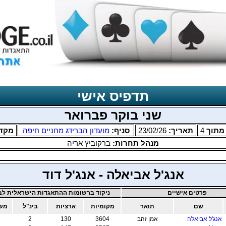
תדפיס אישי
שני בוקר פברואר
תוך
4
תאריך:
23/02/26
סניף:
מועדון הברידג מחניים חיפה
מקד
מנהל תחרות:
ברקוביץ אריה
אנג'ל אביאלה - אנג'ל דוד
פרטים אישיים
ניקוד ברשומות ההתאגדות הישראלית לבר
שם
תואר
מקומיות
ארציות
בינ"ל
משו
אנג'ל אביאלה
אמן זהב
3604
130
2