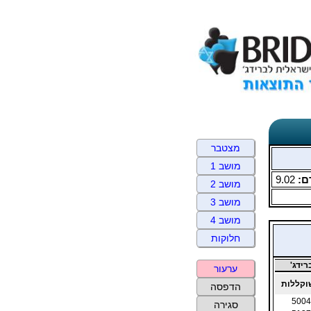
מצטבר
מושב 1
ם:
9.02
מושב 2
מושב 3
מושב 4
חלוקות
ידג'
ערעור
קללות
הדפסה
5004
סגירה