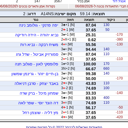
אנג'ל דוד
אמן בכיר
3567
147
2
רי התאגדות נכונה ל-06/08/2026
נקודות אמן ותארים נכונים ל06/08/2026
תוצאה:
59.14
מקום ישיבה:
A14NS
דרוג:
2
ן
ניקוד
תוצאה
חוזה
נגד
130
87.04
+1 [N]
♣
3
יפה פרנקי - גולומב נינה
2
♥
-1 [W]
37.65
50
-170
25.31
+1 [W]
♠
3
נביא יהודה - הידה רודיקה
2
♦
X+1 [E]
0.62
-380
-130
55.56
= [W]
♦
4
משיח רבקה - נביא רות
3
♠
= [N]
94.44
140
110
87.04
= [N]
♠
2
סמורזיק אביטל - שדל גרג
2
♦
+1 [E]
37.65
-110
170
100.00
+3 [S]
♠
1
פלופסקי לאון - סגלוב חנה
3N+2 [N]
66.67
660
140
99.38
= [N]
♠
3
בן-חיים יזהר - גרינמן שמשון
2
♠
+2 [E]
50.00
-170
110
43.83
= [N]
♥
2
באבד יצחק - סרבן דניאלה
3
♦
-2 [E]
74.69
100
-140
33.33
= [W]
♠
3
שמחון מיכל - ברק שרה
5
♣
= [N]
83.33
400
110
74.69
= [S]
♦
3
דה הונד יוסי - שפר לאה
4
♥
-1 [N]
56.17
-50
-110
37.65
+1 [E]
♦
2
מץ דליה - שוצמן רחל
4
♥
= [W]
37.65
-420
התאגדות ישראלית לברידג' 2022 © כל הזכויות שמורות