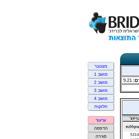
מצטבר
מושב 1
ם:
9.21
מושב 2
מושב 3
מושב 4
חלוקות
ידג'
ערעור
קללות
הדפסה
5314
סגירה