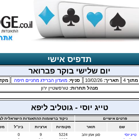
תדפיס אישי
יום שלישי בוקר פברואר
תוך
4
תאריך:
10/02/26
סניף:
מועדון הברידג מחניים חיפה
מקד
מנהל תחרות:
טורפשטיין ירון
טייג יוסי - גוטליב ליפא
פרטים אישיים
ניקוד ברשומות ההתאגדות הישראלית לבר
שם
תואר
מקומיות
ארציות
בינ"ל
משו
טייג יוסי
סגן אמן זהב
5224
9
0