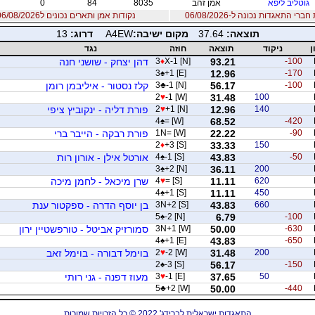
גוטליב ליפא
אמן זהב
8035
84
0
רי התאגדות נכונה ל-06/08/2026
נקודות אמן ותארים נכונים ל06/08/2026
תוצאה:
37.64
מקום ישיבה:
A4EW
דרוג:
13
ן
ניקוד
תוצאה
חוזה
נגד
-100
93.21
X-1 [N]
♦
3
דהן יצחק - שושני חנה
3
♠
+1 [E]
12.96
-170
-100
56.17
-1 [N]
♣
3
קלז נסטור - איליבמן רומן
2
♥
-1 [W]
31.48
100
140
12.96
+1 [N]
♥
2
פורת דליה - ינקוביץ ציפי
4
♠
= [W]
68.52
-420
-90
22.22
1N= [W]
פורת רבקה - הייבר ברי
2
♦
+3 [S]
33.33
150
-50
43.83
-1 [S]
♠
4
אורטל אילן - אורון רות
3
♠
+2 [N]
36.11
200
620
11.11
= [S]
♥
4
שרן מיכאל - לחמן מיכה
4
♠
+1 [S]
11.11
450
660
43.83
3N+2 [S]
בן יוסף הדרה - ספקטור ענת
5
♠
-2 [N]
6.79
-100
-630
50.00
3N+1 [W]
סמורזיק אביטל - טורפשטיין ירון
4
♠
+1 [E]
43.83
-650
200
31.48
-2 [W]
♥
2
בוימל דבורה - בוימל זאב
2
♠
-3 [S]
56.17
-150
50
37.65
-1 [E]
♥
3
מעוז דפנה - גני רותי
5
♣
+2 [W]
50.00
-440
התאגדות ישראלית לברידג' 2022 © כל הזכויות שמורות