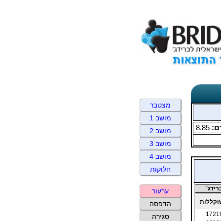
מצטבר
מושב 1
ם:
8.85
מושב 2
מושב 3
מושב 4
חלוקות
ידג'
ערעור
קללות
הדפסה
1721
סגירה