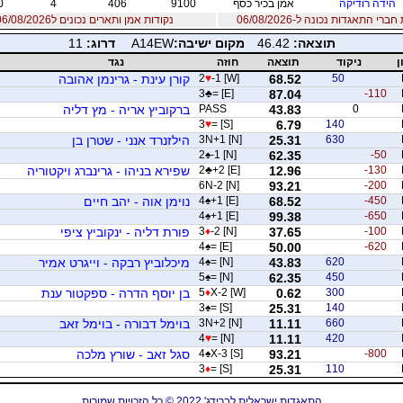
הידה רודיקה
אמן בכיר כסף
9100
406
4
0
רי התאגדות נכונה ל-06/08/2026
נקודות אמן ותארים נכונים ל06/08/2026
תוצאה:
46.42
מקום ישיבה:
A14EW
דרוג:
11
ן
ניקוד
תוצאה
חוזה
נגד
50
68.52
-1 [W]
♥
2
קורן עינת - גרינמן אהובה
3
♣
= [E]
87.04
-110
0
43.83
PASS
ברקוביץ אריה - מץ דליה
3
♥
= [S]
6.79
140
630
25.31
3N+1 [N]
הילזנרד אנני - שטרן בן
2
♠
-1 [N]
62.35
-50
-130
12.96
+2 [E]
♣
2
שפירא בניהו - גרינברג ויקטוריה
6N-2 [N]
93.21
-200
-450
68.52
+1 [E]
♠
4
נוימן אוה - יהב חיים
4
♠
+1 [E]
99.38
-650
-100
37.65
-2 [N]
♦
3
פורת דליה - ינקוביץ ציפי
4
♠
= [E]
50.00
-620
620
43.83
= [N]
♠
4
מיכלוביץ רבקה - וייגרט אמיר
5
♠
= [N]
62.35
450
300
0.62
X-2 [W]
♦
5
בן יוסף הדרה - ספקטור ענת
3
♠
= [S]
25.31
140
660
11.11
3N+2 [N]
בוימל דבורה - בוימל זאב
4
♥
= [N]
11.11
420
-800
93.21
X-3 [S]
♠
4
סגל זאב - שורץ מלכה
3
♦
= [S]
25.31
110
התאגדות ישראלית לברידג' 2022 © כל הזכויות שמורות