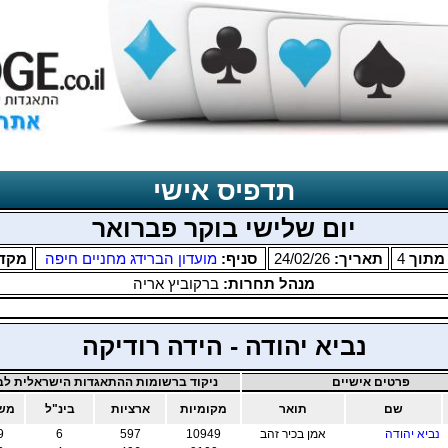
תדפיס אישי
יום שלישי בוקר פברואר
תוך
4
תאריך:
24/02/26
סניף:
מועדון הברידג מחניים חיפה
מקד
מנהל תחרות:
ברקוביץ אריה
נביא יהודה - הידה רודיקה
פרטים אישיים
ניקוד ברשומות ההתאגדות הישראלית לבר
שם
תואר
מקומיות
ארציות
בינ"ל
משו
נביא יהודה
אמן בכיר זהב
10949
597
6
9