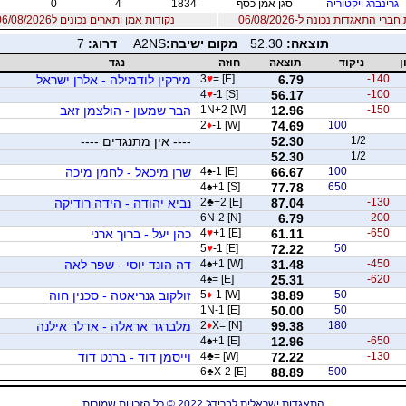
גרינברג ויקטוריה
סגן אמן כסף
1834
4
0
רי התאגדות נכונה ל-06/08/2026
נקודות אמן ותארים נכונים ל06/08/2026
תוצאה:
52.30
מקום ישיבה:
A2NS
דרוג:
7
ן
ניקוד
תוצאה
חוזה
נגד
-140
6.79
= [E]
♥
3
מירקין לודמילה - אלרן ישראל
4
♥
-1 [S]
56.17
-100
-150
12.96
1N+2 [W]
הבר שמעון - הולצמן זאב
2
♦
-1 [W]
74.69
100
1/2
52.30
---- אין מתנגדים ----
52.30
1/2
100
66.67
-1 [E]
♠
4
שרן מיכאל - לחמן מיכה
4
♠
+1 [S]
77.78
650
-130
87.04
+2 [E]
♣
2
נביא יהודה - הידה רודיקה
6N-2 [N]
6.79
-200
-650
61.11
+1 [E]
♥
4
כהן יעל - ברוך ארני
5
♥
-1 [E]
72.22
50
-450
31.48
+1 [W]
♠
4
דה הונד יוסי - שפר לאה
4
♠
= [E]
25.31
-620
50
38.89
-1 [W]
♦
5
זולקוב גנריאטה - סכנין חוה
1N-1 [E]
50.00
50
180
99.38
X= [N]
♦
2
מלברגר אראלה - אדלר אילנה
4
♠
+1 [E]
12.96
-650
-130
72.22
= [W]
♣
4
וייסמן דוד - ברנט דוד
6
♣
X-2 [E]
88.89
500
התאגדות ישראלית לברידג' 2022 © כל הזכויות שמורות