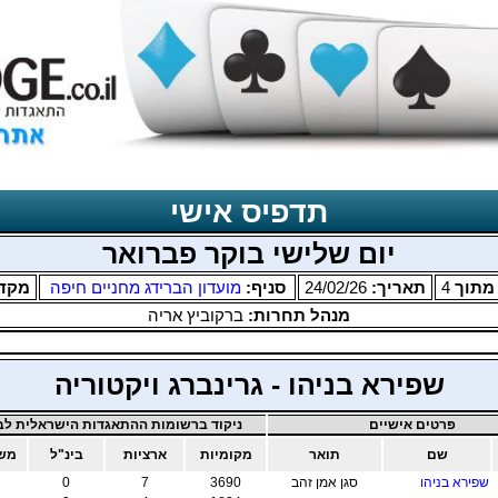
תדפיס אישי
יום שלישי בוקר פברואר
תוך
4
תאריך:
24/02/26
סניף:
מועדון הברידג מחניים חיפה
מקד
מנהל תחרות:
ברקוביץ אריה
שפירא בניהו - גרינברג ויקטוריה
פרטים אישיים
ניקוד ברשומות ההתאגדות הישראלית לבר
שם
תואר
מקומיות
ארציות
בינ"ל
משו
שפירא בניהו
סגן אמן זהב
3690
7
0