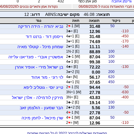
גרינמן אהובה
סגן אמן כסף
432
2
0
רי התאגדות נכונה ל-06/08/2026
נקודות אמן ותארים נכונים ל06/08/2026
תוצאה:
46.08
מקום ישיבה:
A8NS
דרוג:
12
ן
ניקוד
תוצאה
חוזה
נגד
50
31.48
-1 [W]
♥
2
נביא יהודה - הידה רודיקה
3
♣
= [E]
12.96
-110
-450
31.48
+1 [E]
♠
4
וייסמן דוד - ברנט דוד
3
♠
+1 [E]
74.69
-170
-140
11.11
+1 [E]
♠
2
שמחון מיכל - קוטלר מאיה
1N-2 [E]
88.89
100
100
87.04
-1 [W]
♣
2
אפשטיין אוברי - פונדיאנו עליזה
4
♠
-1 [E]
99.38
100
-130
72.22
= [E]
♣
4
בן ישראל מירי - אופיר אהרן
3
♠
+2 [S]
0.00
200
620
56.17
= [N]
♠
4
לוי רוני - מור אהוד
4
♠
+1 [S]
37.65
450
-50
94.44
-1 [S]
♥
2
טייג יוסי - גוטליב ליפא
3N+1 [W]
27.78
-630
-400
43.83
3N= [E]
מירקין לודמילה - אלרן ישראל
3
♣
-2 [E]
19.14
100
130
5.56
+2 [S]
♣
2
הבר שמעון - הולצמן זאב
4
♥
-1 [N]
27.78
-50
50
87.04
-1 [W]
♥
4
שרן מיכאל - לחמן מיכה
2
♥
= [W]
12.96
-110
התאגדות ישראלית לברידג' 2022 © כל הזכויות שמורות