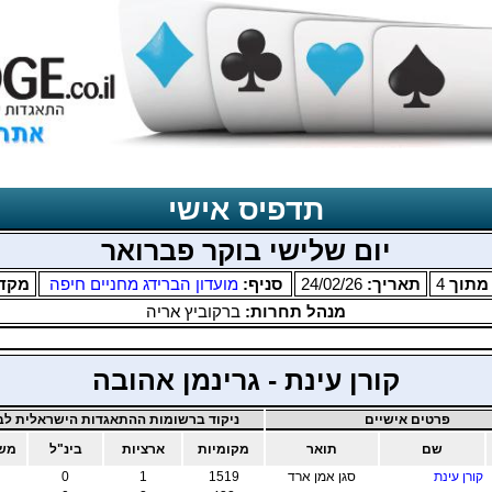
תדפיס אישי
יום שלישי בוקר פברואר
תוך
4
תאריך:
24/02/26
סניף:
מועדון הברידג מחניים חיפה
מקד
מנהל תחרות:
ברקוביץ אריה
קורן עינת - גרינמן אהובה
פרטים אישיים
ניקוד ברשומות ההתאגדות הישראלית לבר
שם
תואר
מקומיות
ארציות
בינ"ל
משו
קורן עינת
סגן אמן ארד
1519
1
0