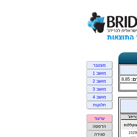
מצטבר
מושב 1
ם:
8.85
מושב 2
מושב 3
מושב 4
חלוקות
ידג'
ערעור
קללות
הדפסה
1529
סגירה