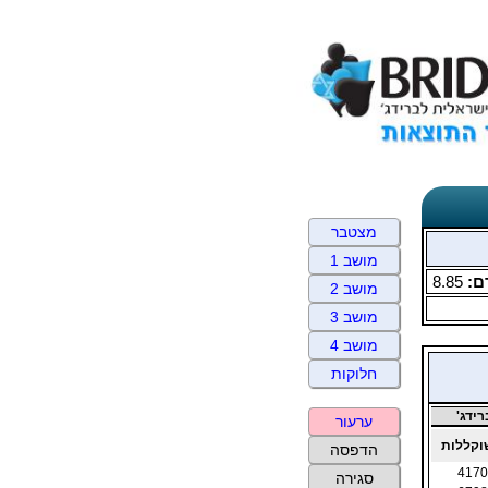
מצטבר
מושב 1
ם:
8.85
מושב 2
מושב 3
מושב 4
חלוקות
ידג'
ערעור
קללות
הדפסה
4170
סגירה