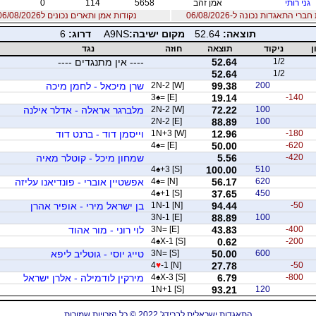
גני רותי
אמן זהב
5658
114
0
רי התאגדות נכונה ל-06/08/2026
נקודות אמן ותארים נכונים ל06/08/2026
תוצאה:
52.64
מקום ישיבה:
A9NS
דרוג:
6
ן
ניקוד
תוצאה
חוזה
נגד
1/2
52.64
---- אין מתנגדים ----
52.64
1/2
200
99.38
2N-2 [W]
שרן מיכאל - לחמן מיכה
3
♠
= [E]
19.14
-140
100
72.22
2N-2 [W]
מלברגר אראלה - אדלר אילנה
2N-2 [E]
88.89
100
-180
12.96
1N+3 [W]
וייסמן דוד - ברנט דוד
4
♠
= [E]
50.00
-620
-420
5.56
שמחון מיכל - קוטלר מאיה
4
♠
+3 [S]
100.00
510
620
56.17
= [N]
♠
4
אפשטיין אוברי - פונדיאנו עליזה
4
♠
+1 [S]
37.65
450
-50
94.44
1N-1 [N]
בן ישראל מירי - אופיר אהרן
3N-1 [E]
88.89
100
-400
43.83
3N= [E]
לוי רוני - מור אהוד
4
♠
X-1 [S]
0.62
-200
600
50.00
3N= [S]
טייג יוסי - גוטליב ליפא
4
♥
-1 [N]
27.78
-50
-800
6.79
X-3 [S]
♠
4
מירקין לודמילה - אלרן ישראל
1N+1 [S]
93.21
120
התאגדות ישראלית לברידג' 2022 © כל הזכויות שמורות