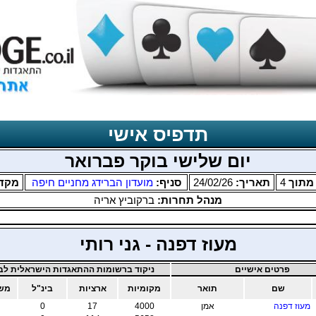
תדפיס אישי
יום שלישי בוקר פברואר
תוך
4
תאריך:
24/02/26
סניף:
מועדון הברידג מחניים חיפה
מקד
מנהל תחרות:
ברקוביץ אריה
מעוז דפנה - גני רותי
פרטים אישיים
ניקוד ברשומות ההתאגדות הישראלית לבר
שם
תואר
מקומיות
ארציות
בינ"ל
משו
מעוז דפנה
אמן
4000
17
0