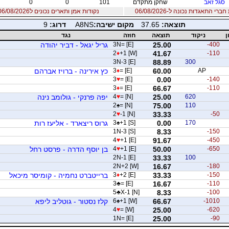
סגל זאב
שחקן מתקדם
101
0
0
רי התאגדות נכונה ל-06/08/2026
נקודות אמן ותארים נכונים ל06/08/2026
תוצאה:
37.65
מקום ישיבה:
A8NS
דרוג:
9
ן
ניקוד
תוצאה
חוזה
נגד
-400
25.00
3N= [E]
גריל יגאל - דביר יהודה
2
♦
+1 [W]
41.67
-110
3N-3 [E]
88.89
300
AP
60.00
= [E]
♦
3
כץ אירינה - ברויז אברהם
3
♥
= [E]
0.00
-140
3
♦
= [E]
66.67
-110
620
25.00
= [N]
♥
4
יפה פרנקי - גולומב נינה
2
♠
= [N]
75.00
110
2
♥
-1 [N]
33.33
-50
170
0.00
+1 [S]
♠
3
גרוס ריצארד - אליעז רות
1N-3 [S]
8.33
-150
4
♥
+1 [E]
91.67
-450
-650
50.00
+1 [E]
♥
4
בן יוסף הדרה - פרסט רחל
2N-1 [E]
33.33
100
2N+2 [W]
16.67
-180
-150
33.33
+2 [E]
♦
3
ברייטברט נחמיה - קומיסר מיכאל
3
♣
= [E]
16.67
-110
5
♣
X-1 [N]
8.33
-100
-1010
66.67
+1 [W]
♠
6
קלז נסטור - גוטליב ליפא
4
♥
= [W]
25.00
-620
1N= [E]
25.00
-90