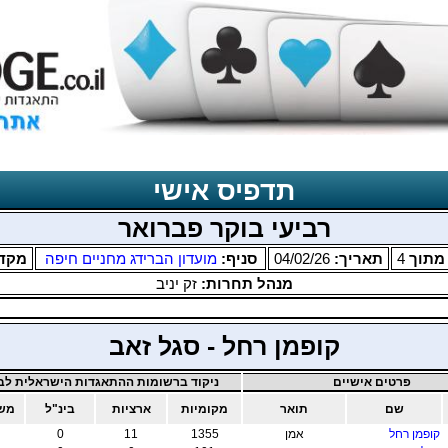
תדפיס אישי
רביעי בוקר פברואר
תוך
4
תאריך:
04/02/26
סניף:
מועדון הברידג מחניים חיפה
מקד
מנהל תחרות:
זק יניב
קופמן רחל - סגל זאב
פרטים אישיים
ניקוד ברשומות ההתאגדות הישראלית לבר
שם
תואר
מקומיות
ארציות
בינ"ל
משו
קופמן רחל
אמן
1355
11
0