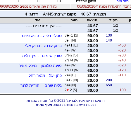
סגל זאב
שחקן מתקדם
101
0
0
רי התאגדות נכונה ל-06/08/2026
נקודות אמן ותארים נכונים ל06/08/2026
תוצאה:
46.67
מקום ישיבה:
A4NS
דרוג:
4
ן
ניקוד
תוצאה
חוזה
נגד
1/2
46.67
---- אין מתנגדים ----
46.67
1/2
130
90.00
+1 [S]
♣
3
טסלר דליה - הוניג פנינה
3
♠
= [N]
80.00
140
-450
20.00
+1 [E]
♠
4
ברוק עדנה - ברוק אלי
4
♠
= [W]
40.00
-620
-200
0.00
3N-2 [S]
סורין סימונה - מץ דליה
2N+4 [W]
20.00
-240
-620
30.00
= [W]
♠
4
פועה סלומון - מיכל מאיר
1N+1 [W]
60.00
-120
-110
30.00
= [E]
♠
2
כהן יעל - מנצר רחל
3
♠
+2 [N]
20.00
200
650
90.00
= [N]
♠
5
גליה שהם - יהודית לרנר
2
♥
-2 [S]
80.00
-100
התאגדות ישראלית לברידג' 2022 © כל הזכויות שמורות
תוכנות חישוב ותצוגת תוצאות:
אסף עמית