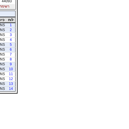
44093
רשימת חב
לוח
כיוו
NS
1
NS
2
NS
3
NS
4
NS
5
NS
6
NS
7
NS
8
NS
9
NS
10
NS
11
NS
12
NS
13
NS
14