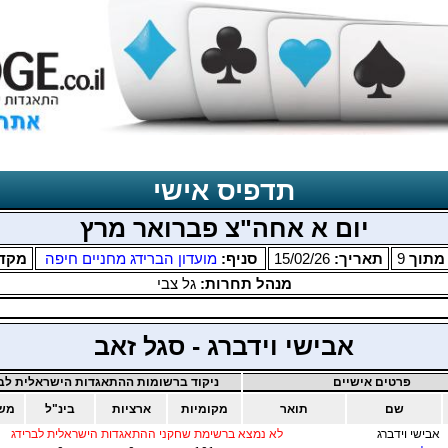
תדפיס אישי
יום א אחה"צ פברואר מרץ
תוך
9
תאריך:
15/02/26
סניף:
מועדון הברידג מחניים חיפה
מקד
מנהל תחרות:
גל צבי
אבישי וידברג - סגל זאב
פרטים אישיים
ניקוד ברשומות ההתאגדות הישראלית לבר
שם
תואר
מקומיות
ארציות
בינ"ל
משו
אבישי וידברג
לא נמצא ברשימת שחקני ההתאגדות הישראלית לברידג