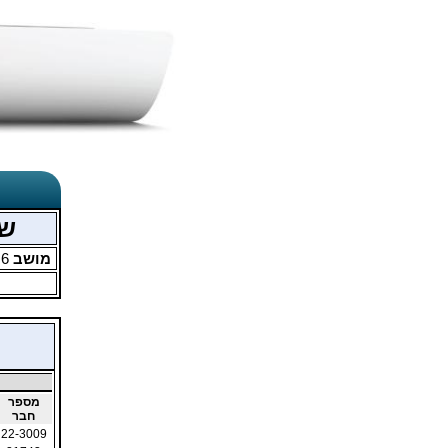
של
מושב
6
מ
מספר
חבר
22-3009