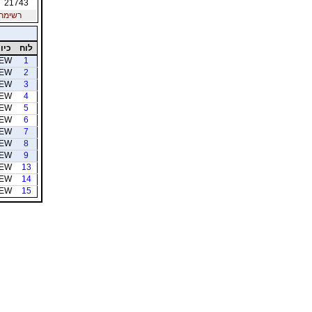
21743
רשימת חב
לוח
כיוו
EW
1
EW
2
EW
3
EW
4
EW
5
EW
6
EW
7
EW
8
EW
9
EW
13
EW
14
EW
15