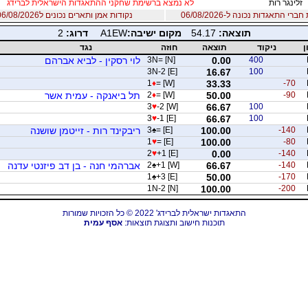
זלינגר רות
לא נמצא ברשימת שחקני ההתאגדות הישראלית לברידג
רי התאגדות נכונה ל-06/08/2026
נקודות אמן ותארים נכונים ל06/08/2026
תוצאה:
54.17
מקום ישיבה:
A1EW
דרוג:
2
ן
ניקוד
תוצאה
חוזה
נגד
400
0.00
3N= [N]
לוי רסקין - לביא אברהם
3N-2 [E]
16.67
100
1
♦
= [W]
33.33
-70
-90
50.00
= [W]
♦
2
תל ביאנקה - עמית אשר
3
♥
-2 [W]
66.67
100
3
♥
-1 [E]
66.67
100
-140
100.00
= [E]
♠
3
ריבקינד רות - זייטמן שושנה
1
♥
= [E]
100.00
-80
2
♥
+1 [E]
0.00
-140
-140
66.67
+1 [W]
♠
2
אברהמי חנה - בן דב פיזנטי עדנה
1
♠
+3 [E]
50.00
-170
1N-2 [N]
100.00
-200
התאגדות ישראלית לברידג' 2022 © כל הזכויות שמורות
תוכנות חישוב ותצוגת תוצאות:
אסף עמית