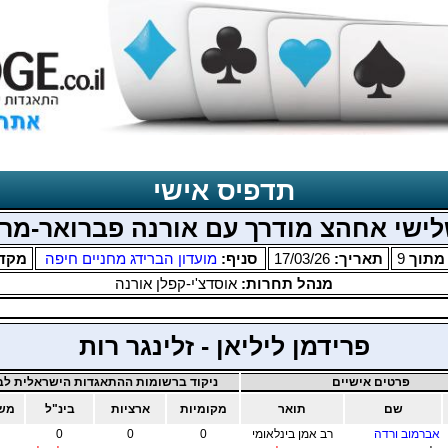
תדפיס אישי
ישי אחהצ מודרך עם אורנה פברואר-מר
תוך
9
תאריך:
17/03/26
סניף:
מועדון הברידג מחניים חיפה
מקד
מנהל תחרות:
אוסדצ'י-קפלן אורנה
פרידמן ליליאן - זלינגר רות
פרטים אישיים
ניקוד ברשומות ההתאגדות הישראלית לבר
שם
תואר
מקומיות
ארציות
בינ"ל
משו
אברמוב ורדה
רב אמן בינלאומי
0
0
0