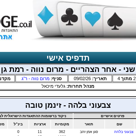
תדפיס אישי
שני - אחר הצהריים - מרום נווה - רמת גן
2
מתוך
4
תאריך:
09/02/26
סניף:
מרום נווה - ר"ג
מקדם
מנהל תחרות:
גלעדי מיכאל
צבעוני בלהה - זינמן טובה
פרטים אישיים
ניקוד ברשומות ההתאגדות הישראלית לבר
שם
תואר
מקומיות
ארציות
בינ"ל
משו
צבעוני בלהה
סגן אמן זהב
362
11
0