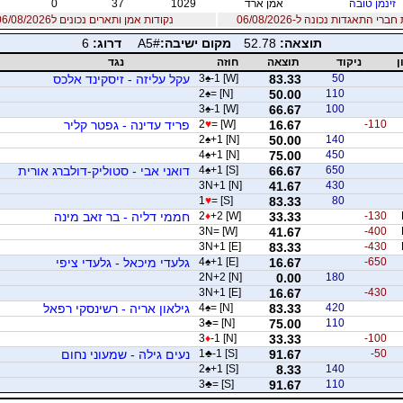
זינמן טובה
אמן ארד
1029
37
0
רי התאגדות נכונה ל-06/08/2026
נקודות אמן ותארים נכונים ל06/08/2026
תוצאה:
52.78
מקום ישיבה:
A5#
דרוג:
6
ן
ניקוד
תוצאה
חוזה
נגד
50
83.33
-1 [W]
♠
3
עקל עליזה - זיסקינד אלכס
2
♠
= [N]
50.00
110
3
♠
-1 [W]
66.67
100
-110
16.67
= [W]
♥
2
פריד עדינה - גפטר קליר
2
♠
+1 [N]
50.00
140
4
♠
+1 [N]
75.00
450
650
66.67
+1 [S]
♠
4
דואני אבי - סטוליק-דולברג אורית
3N+1 [N]
41.67
430
1
♥
= [S]
83.33
80
-130
33.33
+2 [W]
♦
2
חממי דליה - בר זאב מינה
3N= [W]
41.67
-400
3N+1 [E]
83.33
-430
-650
16.67
+1 [E]
♠
4
גלעדי מיכאל - גלעדי ציפי
2N+2 [N]
0.00
180
3N+1 [E]
16.67
-430
420
83.33
= [N]
♠
4
גילאון אריה - רשינסקי רפאל
3
♣
= [N]
75.00
110
3
♦
-1 [N]
33.33
-100
-50
91.67
-1 [S]
♣
1
נעים גילה - שמעוני נחום
2
♠
+1 [S]
8.33
140
3
♣
= [S]
91.67
110