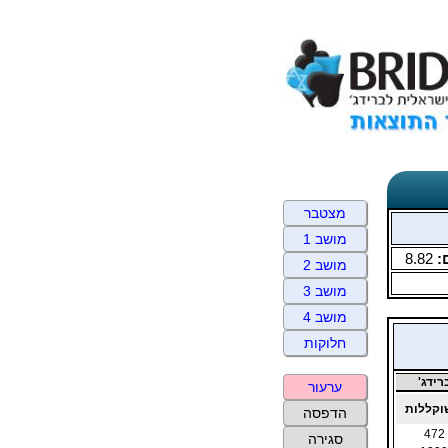
מצטבר
מושב 1
:
8.82
מושב 2
מושב 3
מושב 4
חלוקות
ידג'
ערעור
קללות
הדפסה
472
סגירה