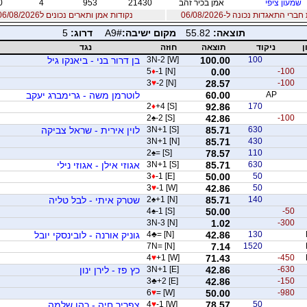
שמעון ציפי
אמן בכיר זהב
21430
953
4
0
רי התאגדות נכונה ל-06/08/2026
נקודות אמן ותארים נכונים ל06/08/2026
תוצאה:
55.82
מקום ישיבה:
A9#
דרוג:
5
ן
ניקוד
תוצאה
חוזה
נגד
100
100.00
3N-2 [W]
בן דרור בני - ביאנקו גיל
5
♦
-1 [N]
0.00
-100
3
♥
-2 [N]
28.57
-100
AP
60.00
לוטרמן משה - גרימברג יעקב
2
♦
+4 [S]
92.86
170
2
♠
-2 [S]
42.86
-100
630
85.71
3N+1 [S]
לוין אירית - שראל צביקה
3N+1 [N]
85.71
430
2
♠
= [S]
78.57
110
630
85.71
3N+1 [S]
אגוזי אילן - אגוזי נילי
3
♦
-1 [E]
50.00
50
3
♥
-1 [W]
42.86
50
140
85.71
+1 [N]
♠
2
שטרק איתי - לבל טליה
4
♠
-1 [S]
50.00
-50
3N-3 [N]
1.02
-300
130
42.86
= [N]
♣
4
גוניק אורנה - לובינסקי יובל
7N= [N]
7.14
1520
4
♥
+1 [W]
71.43
-450
-630
42.86
3N+1 [E]
כץ פז - לירן ינון
3
♣
+2 [E]
42.86
-150
6
♥
= [W]
50.00
-980
50
78.57
-1 [W]
♥
4
צפריר חיה - כהן שלמה