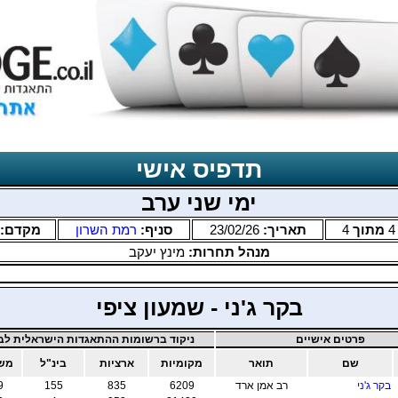
תדפיס אישי
ימי שני ערב
4
מתוך
4
תאריך:
23/02/26
סניף:
רמת השרון
מקדם:
מנהל תחרות:
מינץ יעקב
בקר ג'ני - שמעון ציפי
פרטים אישיים
ניקוד ברשומות ההתאגדות הישראלית לבר
שם
תואר
מקומיות
ארציות
בינ"ל
משו
בקר ג'ני
רב אמן ארד
6209
835
155
9