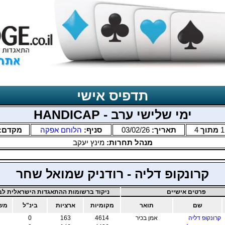
תדפיס אישי
ימי שלישי ערב - HANDICAP
1
מתוך
4
תאריך:
03/02/26
סניף:
הלוחם אפקה
מקדם:
מנהל תחרות:
מינץ יעקב
קרונקופ דליה - רודניק שמואל שחר
פרטים אישיים
ניקוד ברשומות ההתאגדות הישראלית לבר
שם
תואר
מקומיות
ארציות
בינ"ל
משו
קרונקופ דליה
אמן בכיר
4614
163
0