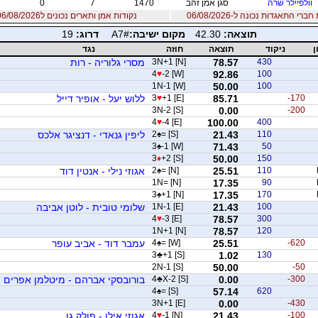
וולפיילר שרה
סגן אמן זהב
1470
7
0
רי התאגדות נכונה ל-06/08/2026
נקודות אמן ותארים נכונים ל06/08/2026
תוצאה:
42.30
מקום ישיבה:
A7#
דרוג:
19
ן
ניקוד
תוצאה
חוזה
נגד
430
78.57
3N+1 [N]
מסרי גלוריה - רות
4
♥
-2 [W]
92.86
100
1N-1 [W]
50.00
100
-170
85.71
+1 [E]
♥
3
ללוש יעל - אופיר דייל
3N-2 [S]
0.00
-200
4
♥
-4 [E]
100.00
400
110
21.43
= [S]
♠
2
ליפין גנאדי - דנציגר אלכס
3
♠
-1 [W]
71.43
50
3
♦
+2 [S]
50.00
150
110
25.51
= [N]
♠
2
אגוזי נילי - אנטין דוד
1N= [N]
17.35
90
3
♠
+1 [N]
17.35
170
100
21.43
1N-1 [E]
שלומי טובית - לוטן אביבה
4
♥
-3 [E]
78.57
300
1N+1 [N]
78.57
120
-620
25.51
= [W]
♠
4
עמבר דוד - אביב עופר
3
♣
+1 [S]
1.02
130
2N-1 [S]
50.00
-50
-300
0.00
X-2 [S]
♣
4
בורובסקי אברהם - מיטלמן אפרים
4
♠
= [S]
57.14
620
3N+1 [E]
0.00
-430
-100
21.43
-1 [N]
♥
4
אגוזי אילן - פולק גו