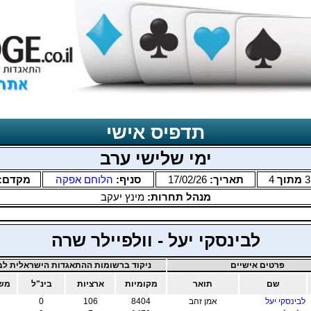
תדפיס אישי
ימי שלישי ערב
3
מתוך
4
תאריך:
17/02/26
סניף:
הלוחם אפקה
מקדם:
מנהל תחרות:
מינץ יעקב
לבינסקי יעל - וולפיילר שרה
פרטים אישיים
ניקוד ברשומות ההתאגדות הישראלית לבר
שם
תואר
מקומיות
ארציות
בינ"ל
משו
לבינסקי יעל
אמן זהב
8404
106
0