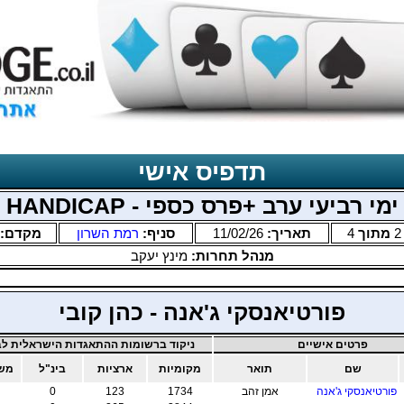
תדפיס אישי
ימי רביעי ערב +פרס כספי - HANDICAP
2
מתוך
4
תאריך:
11/02/26
סניף:
רמת השרון
מקדם:
מנהל תחרות:
מינץ יעקב
פורטיאנסקי ג'אנה - כהן קובי
פרטים אישיים
ניקוד ברשומות ההתאגדות הישראלית לב
שם
תואר
מקומיות
ארציות
בינ"ל
מש
פורטיאנסקי ג'אנה
אמן זהב
1734
123
0