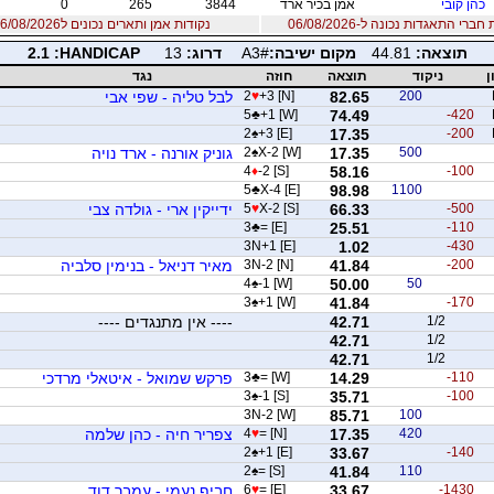
כהן קובי
אמן בכיר ארד
3844
265
0
ברי התאגדות נכונה ל-06/08/2026
נקודות אמן ותארים נכונים ל06/08/2026
תוצאה:
44.81
מקום ישיבה:
A3#
דרוג:
13
PACIDNAH:
2.1
ן
ניקוד
תוצאה
חוזה
נגד
200
82.65
+3 [N]
♥
2
לבל טליה - שפי אבי
5
♣
+1 [W]
74.49
-420
2
♠
+3 [E]
17.35
-200
500
17.35
X-2 [W]
♠
2
גוניק אורנה - ארד נויה
4
♦
-2 [S]
58.16
-100
5
♣
X-4 [E]
98.98
1100
-500
66.33
X-2 [S]
♥
5
ידייקין ארי - גולדה צבי
3
♣
= [E]
25.51
-110
3N+1 [E]
1.02
-430
-200
41.84
3N-2 [N]
מאיר דניאל - בנימין סלביה
4
♠
-1 [W]
50.00
50
3
♠
+1 [W]
41.84
-170
1/2
42.71
---- אין מתנגדים ----
42.71
1/2
42.71
1/2
-110
14.29
= [W]
♣
3
פרקש שמואל - איטאלי מרדכי
3
♠
-1 [S]
35.71
-100
3N-2 [W]
85.71
100
420
17.35
= [N]
♥
4
צפריר חיה - כהן שלמה
2
♠
+1 [E]
33.67
-140
2
♠
= [S]
41.84
110
-1430
33.67
= [E]
♥
6
חביף נעמי - עמבר דוד