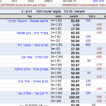
מינץ יעקב
רב אמן זהב
28852
3202
823
2
רי התאגדות נכונה ל-05/08/2026
נקודות אמן ותארים נכונים ל12/07/2026
תוצאה:
53.06
מקום ישיבה:
A9#
דרוג:
6
ן
ניקוד
תוצאה
חוזה
נגד
450
82.65
+1 [N]
♥
4
פרקש שמואל - איטאלי מרדכי
3N+1 [E]
1.02
-430
4
♠
+1 [E]
17.35
-650
-140
82.65
+2 [E]
♥
1
צפריר חיה - כהן שלמה
2
♠
-2 [E]
58.16
100
4
♥
= [S]
50.00
420
660
74.49
3N+2 [N]
חביף נעמי - עמבר דוד
3
♣
= [E]
17.35
-110
4
♠
-2 [N]
25.51
-100
-630
41.84
3N+1 [W]
לבל טליה - שפי אבי
4
♠
-1 [E]
82.65
50
2
♠
+2 [W]
33.67
-170
-200
41.84
3N-2 [S]
שטרק איתי - כליף אילנה
3
♠
-1 [W]
50.00
50
2
♠
+2 [W]
41.84
-170
130
33.67
+2 [N]
♦
2
גוניק אורנה - ארד נויה
3N-2 [E]
98.98
100
2N+1 [W]
66.33
-150
100
28.57
3N-1 [W]
ידייקין ארי - גולדה צבי
3N-3 [N]
100.00
-300
2N= [W]
85.71
-120
1/2
53.06
---- אין מתנגדים ----