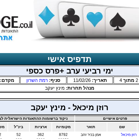
תדפיס אישי
ימי רביעי ערב +פרס כספי
2
מתוך
4
תאריך:
11/02/26
סניף:
רמת השרון
מקדם:
מנהל תחרות:
מינץ יעקב
רוזן מיכאל - מינץ יעקב
פרטים אישיים
ניקוד ברשומות ההתאגדות הישראלית לבר
שם
תואר
מקומיות
ארציות
בינ"ל
משו
רוזן מיכאל
אמן בכיר זהב
8792
362
52
2