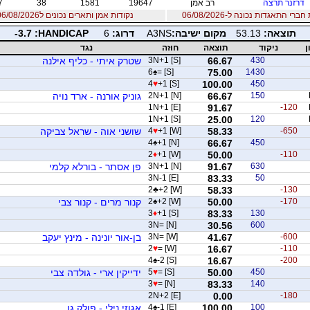
דרזנר תרצה
רב אמן
19647
1581
38
7
רי התאגדות נכונה ל-06/08/2026
נקודות אמן ותארים נכונים ל06/08/2026
תוצאה:
53.13
מקום ישיבה:
A3NS
דרוג:
6
PACIDNAH:
-3.7
ן
ניקוד
תוצאה
חוזה
נגד
430
66.67
3N+1 [S]
שטרק איתי - כליף אילנה
6
♠
= [S]
75.00
1430
4
♥
+1 [S]
100.00
450
150
66.67
2N+1 [N]
גוניק אורנה - ארד נויה
1N+1 [E]
91.67
-120
1N+1 [S]
25.00
120
-650
58.33
+1 [W]
♥
4
שושני אוה - שראל צביקה
4
♠
+1 [N]
66.67
450
2
♦
+1 [W]
50.00
-110
630
91.67
3N+1 [N]
פן אסתר - בורלא קלמי
3N-1 [E]
83.33
50
2
♣
+2 [W]
58.33
-130
-170
50.00
+2 [W]
♠
2
קנור מרים - קנור צבי
3
♦
+1 [S]
83.33
130
3N= [N]
30.56
600
-600
41.67
3N= [W]
בן-אור יונינה - מינץ יעקב
2
♥
= [W]
16.67
-110
4
♠
-2 [S]
16.67
-200
450
50.00
= [S]
♥
5
ידייקין ארי - גולדה צבי
3
♥
= [N]
83.33
140
2N+2 [E]
0.00
-180
100
100.00
-1 [E]
♠
4
אגוזי נילי - פולק גו