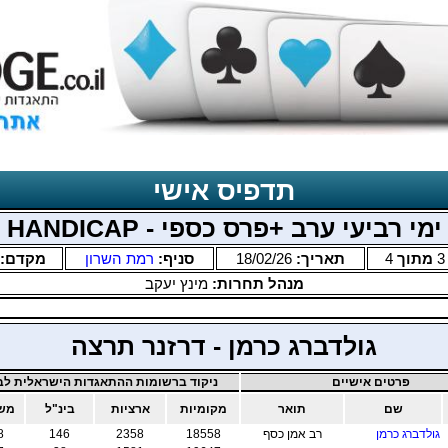
תדפיס אישי
ימי רביעי ערב +פרס כספי - HANDICAP
3
מתוך
4
תאריך:
18/02/26
סניף:
רמת השרון
מקדם:
מנהל תחרות:
מינץ יעקב
גולדברג כרמן - דרזנר תרצה
פרטים אישיים
ניקוד ברשומות ההתאגדות הישראלית לבר
שם
תואר
מקומיות
ארציות
בינ"ל
משו
גולדברג כרמן
רב אמן כסף
18558
2358
146
8