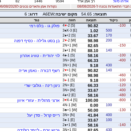
אליהו סיגל
רב אמן ארד
9594
1446
82
4
רי התאגדות נכונה ל-08/08/2026
נקודות אמן ותארים נכונים ל06/08/2026
תוצאה:
54.65
מקום ישיבה:
A6EW
דרוג:
6
ן
ניקוד
תוצאה
חוזה
נגד
-100
90.82
-2 [S]
♥
4
פולק גו - בלס רמי
3
♠
X-3 [E]
1.02
500
2
♠
+2 [S]
33.67
170
200
98.98
-2 [W]
♥
2
בן בסט גלילה - כסיף דפנה
2N+1 [W]
82.65
-150
2
♠
+1 [N]
88.10
140
-100
58.16
-1 [S]
♠
4
לוי יהודית - טוויג אהרון
3N= [W]
66.33
-400
3N+1 [N]
9.18
430
140
90.82
+1 [N]
♥
2
רשף דבורה - נאמן אריה
3N+2 [W]
98.98
-460
3
♦
-1 [S]
9.18
-100
-120
66.33
2N= [E]
ניצן רינה - גולובי שרי
3N= [W]
33.67
-400
4
♠
+2 [E]
58.16
-480
-800
100.00
X-4 [S]
♥
3
ארצי מרגלית - עזורי איוון
4N-1 [W]
0.00
100
3
♣
+1 [W]
50.00
-130
400
41.84
3N= [N]
רייס קרול - סדן יעל
3
♠
-1 [E]
33.67
100
2
♠
+1 [W]
58.16
-140
430
82.65
3N+1 [S]
גביש יורם - לייפר רולנדה