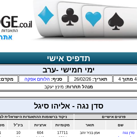
תדפיס אישי
ימי חמישי -ערב
4
מתוך
4
תאריך:
26/02/26
סניף:
הלוחם אפקה
מקדם:
מנהל תחרות:
מינץ יעקב
סדן נגה - אליהו סיגל
פרטים אישיים
ניקוד ברשומות ההתאגדות הישראלית לבר
שם
תואר
מקומיות
ארציות
בינ"ל
משו
סדן נגה
אמן בכיר זהב
17711
604
10
1