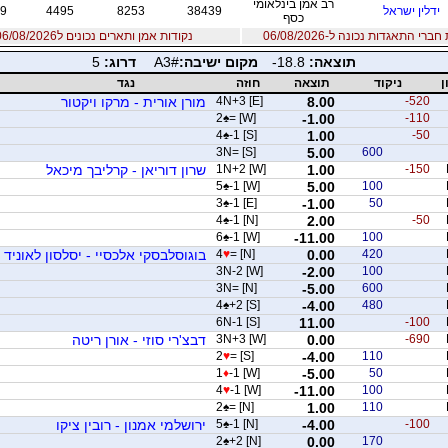
רב אמן בינלאומי
ידלין ישראל
38439
8253
4495
9
כסף
רי התאגדות נכונה ל-06/08/2026
נקודות אמן ותארים נכונים ל06/08/2026
תוצאה:
-18.8
מקום ישיבה:
A3#
דרוג:
5
ן
ניקוד
תוצאה
חוזה
נגד
-520
8.00
4N+3 [E]
מורן אורית - מרקו ויקטור
2
♠
= [W]
-1.00
-110
4
♠
-1 [S]
1.00
-50
3N= [S]
5.00
600
-150
1.00
1N+2 [W]
שרון דוריאן - קרליבך מיכאל
5
♠
-1 [W]
5.00
100
3
♠
-1 [E]
-1.00
50
4
♠
-1 [N]
2.00
-50
6
♠
-1 [W]
-11.00
100
420
0.00
= [N]
♥
4
בוגוסלבסקי אלכסיי - יסלסון לאוניד
3N-2 [W]
-2.00
100
3N= [N]
-5.00
600
4
♠
+2 [S]
-4.00
480
6N-1 [S]
11.00
-100
-690
0.00
3N+3 [W]
דבצ'רי סוזי - אורן ריטה
2
♥
= [S]
-4.00
110
1
♦
-1 [W]
-5.00
50
4
♥
-1 [W]
-11.00
100
2
♠
= [N]
1.00
110
-100
-4.00
-1 [N]
♠
5
ירושלמי אמנון - רובין ציקו
2
♠
+2 [N]
0.00
170