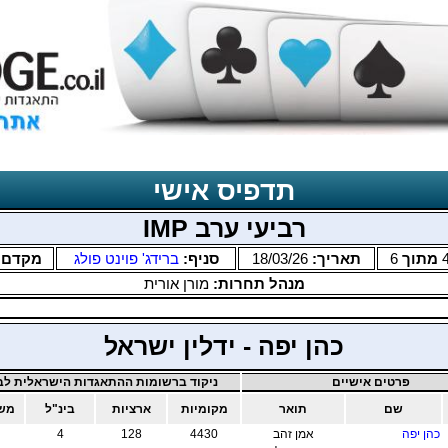
תדפיס אישי
רביעי ערב IMP
מתוך
6
תאריך:
18/03/26
סניף:
ברידג' פוינט פולג
מקדם:
מנהל תחרות:
מורן אורית
כהן יפה - ידלין ישראל
פרטים אישיים
ניקוד ברשומות ההתאגדות הישראלית לבר
שם
תואר
מקומיות
ארציות
בינ"ל
משו
כהן יפה
אמן זהב
4430
128
4