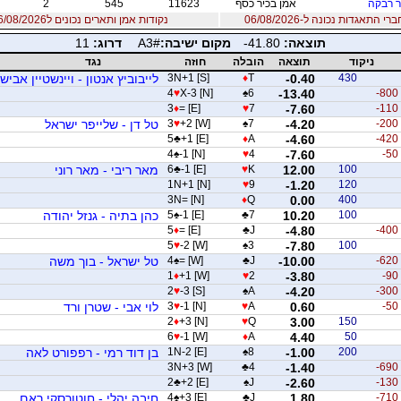
 רבקה
אמן בכיר כסף
11623
545
2
 התאגדות נכונה ל-06/08/2026
נקודות אמן ותארים נכונים ל06/08/2026
תוצאה:
-41.80
מקום ישיבה:
A3#
דרוג:
11
ניקוד
תוצאה
הובלה
חוזה
נגד
430
-0.40
T
♦
3N+1 [S]
לייבוביץ אנטון - ויינשטיין אבישי
4
♥
X-3 [N]
♠
6
-13.40
-800
3
♦
= [E]
♥
7
-7.60
-110
-200
-4.20
7
♠
+2 [W]
♥
3
טל דן - שלייפר ישראל
5
♣
+1 [E]
♦
A
-4.60
-420
4
♠
-1 [N]
♥
4
-7.60
-50
100
12.00
K
♥
-1 [E]
♣
6
מאר ריבי - מאר רוני
1N+1 [N]
♥
9
-1.20
120
3N= [N]
♦
Q
0.00
400
100
10.20
7
♣
-1 [E]
♠
5
כהן בתיה - גנזל יהודה
5
♦
= [E]
♣
J
-4.80
-400
5
♥
-2 [W]
♠
3
-7.80
100
-620
-10.00
J
♣
= [W]
♠
4
טל ישראל - בוך משה
1
♦
+1 [W]
♥
2
-3.80
-90
2
♥
-3 [S]
♠
A
-4.20
-300
-50
0.60
A
♥
-1 [N]
♥
3
לוי אבי - שטרן ורד
2
♦
+3 [N]
♥
Q
3.00
150
6
♥
-1 [W]
♦
A
4.40
50
200
-1.00
8
♠
1N-2 [E]
בן דוד רמי - רפפורט לאה
3N+3 [W]
♣
4
-1.40
-690
2
♣
+2 [E]
♠
J
-2.60
-130
-710
1.80
J
♣
+3 [E]
♠
4
חיבה יהלי - חוטורסקי ראם