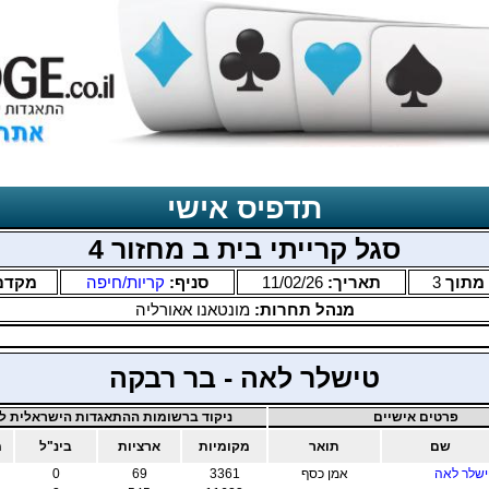
תדפיס אישי
סגל קרייתי בית ב מחזור 4
מתוך
3
תאריך:
11/02/26
סניף:
קריות/חיפה
מקדם
מנהל תחרות:
מונטאנו אאורליה
טישלר לאה - בר רבקה
פרטים אישיים
ניקוד ברשומות ההתאגדות הישראלית לב
שם
תואר
מקומיות
ארציות
בינ"ל
מ
שלר לאה
אמן כסף
3361
69
0