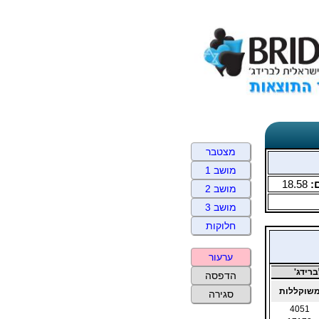
מצטבר
מושב 1
:
18.58
מושב 2
מושב 3
חלוקות
ערעור
רידג'
הדפסה
שוקללות
סגירה
4051