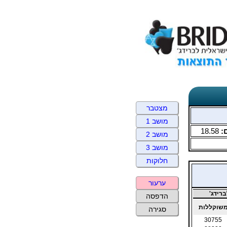
מצטבר
מושב 1
:
18.58
מושב 2
מושב 3
חלוקות
ערעור
רידג'
הדפסה
שוקללות
סגירה
30755