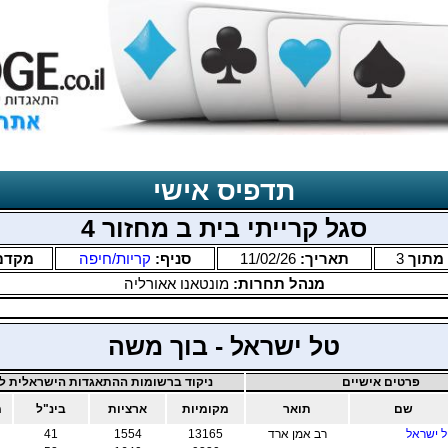
תדפיס אישי
סגל קרייתי בית ב מחזור 4
מתוך
3
תאריך:
11/02/26
סניף:
קריות/חיפה
מקדם
מנהל תחרות:
מונטאנו אאורליה
טל ישראל - בוך משה
פרטים אישיים
ניקוד ברשומות ההתאגדות הישראלית לב
שם
תואר
מקומיות
ארציות
בינ"ל
מ
 ישראל
רב אמן ארד
13165
1554
41