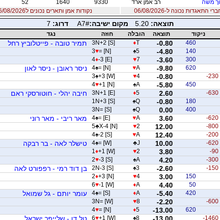
ך משה
רב אמן ארד
9330
1640
52
 התאגדות נכונה ל-06/08/2026
נקודות אמן ותארים נכונים ל06/08/2026
תוצאה:
5.20
מקום ישיבה:
A7#
דרוג:
7
ניקוד
תוצאה
הובלה
חוזה
נגד
460
-0.80
T
♦
3N+2 [S]
תמיר טובה - פייטלוביץ רחל
3
♥
= [N]
♠
5
-4.80
140
4
♦
-3 [E]
♥
7
-3.60
300
620
-9.80
A
♥
= [N]
♠
4
ניסר ראובן - ניסר לאון
3
♠
+3 [W]
♥
4
-0.80
-230
4
♥
+1 [N]
♠
A
-5.80
450
-630
2.60
5
♦
3N+1 [E]
חיבה יהלי - חוטורסקי ראם
1N+3 [S]
♠
Q
-0.80
180
3N= [S]
♠
Q
0.00
400
-620
3.60
A
♥
= [E]
♠
4
מאר ריבי - מאר רוני
5
♣
X-4 [N]
♥
2
12.00
-800
4
♠
-2 [S]
♥
A
12.40
-200
-620
10.00
J
♣
= [W]
♠
4
טישלר לאה - בר רבקה
1
♦
+1 [W]
♥
2
3.80
-90
2
♥
-3 [S]
♠
A
4.20
-300
-150
-2.60
3
♠
2N-3 [S]
בן דוד רמי - רפפורט לאה
2
♦
+3 [N]
♥
4
3.00
150
6
♥
-1 [W]
♦
A
4.40
50
420
-5.40
A
♦
= [S]
♠
4
עומר יותם - גל שמואל
3N= [W]
♥
8
-2.20
-600
4
♥
= [N]
♦
5
-13.00
620
-1460
-13.00
8
♠
+1 [W]
♥
6
טל דן - שלייפר ישראל