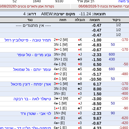
ך משה
רב אמן ארד
9330
1640
52
 התאגדות נכונה ל-06/08/2026
נקודות אמן ותארים נכונים ל06/08/2026
תוצאה:
-11.24
מקום ישיבה:
A8EW
דרוג:
4
ניקוד
תוצאה
הובלה
חוזה
נגד
1/2
-0.47
---- אין מתנגדים ----
-0.47
1/2
-0.47
1/2
-170
-1.00
K
♦
+2 [W]
♥
2
תמיר טובה - פייטלוביץ רחל
3N-1 [W]
♠
4
-6.83
50
3
♥
+1 [W]
♦
4
-0.67
-170
600
-2.33
J
♦
3N= [N]
גבע מרים - טל עופר
3N+1 [S]
♣
9
-1.50
430
4
♠
-1 [N]
♥
8
6.50
-50
680
-0.50
5
♣
+2 [S]
♠
4
עומר יותם - גל שמואל
4
♥
+2 [E]
♦
4
-5.17
-480
4
♥
-1 [W]
♦
9
-10.50
50
-170
6.17
8
♣
+1 [W]
♥
3
אורן יפתח - דונין מיכאל
3N-3 [N]
♣
2
8.00
-150
3N= [E]
♦
3
1.50
-400
-150
-3.00
7
♠
+2 [W]
♣
3
טישלר לאה - בר רבקה
4
♠
-1 [W]
♦
J
-8.50
50
1
♦
+1 [E]
♣
T
-2.67
-90
90
-2.33
3
♦
1N= [N]
לוי אבי - שטרן ורד
4
♥
= [E]
♠
K
9.67
-620
4
♠
= [E]
♦
3
-0.67
-420
-1460
4.33
6
♦
+1 [E]
♠
6
סימקה-וולך הליין דר - שיינר חנ