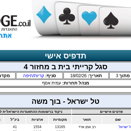
תדפיס אישי
סגל קרייתי בית ב מחזור 4
מתוך
3
תאריך:
18/02/26
סניף:
קריות/חיפה
מקדם
מנהל תחרות:
עמית אסף
טל ישראל - בוך משה
פרטים אישיים
ניקוד ברשומות ההתאגדות הישראלית לב
שם
תואר
מקומיות
ארציות
בינ"ל
מ
 ישראל
רב אמן ארד
13165
1554
41