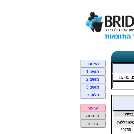
מצטבר
מושב 1
:
19.00
מושב 2
מושב 3
חלוקות
ערעור
רידג'
הדפסה
שוקללות
סגירה
30755