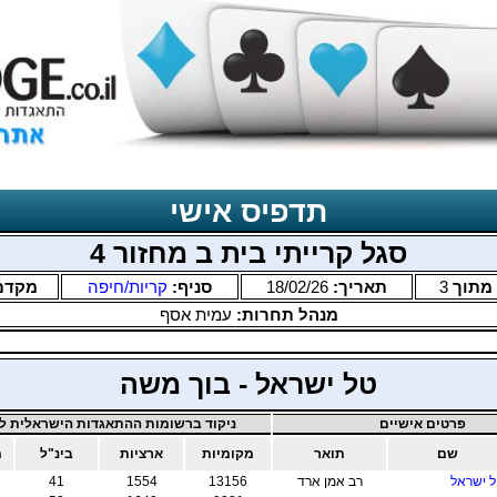
תדפיס אישי
סגל קרייתי בית ב מחזור 4
מתוך
3
תאריך:
18/02/26
סניף:
קריות/חיפה
מקדם
מנהל תחרות:
עמית אסף
טל ישראל - בוך משה
פרטים אישיים
ניקוד ברשומות ההתאגדות הישראלית לב
שם
תואר
מקומיות
ארציות
בינ"ל
מ
 ישראל
רב אמן ארד
13156
1554
41