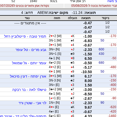
ך משה
רב אמן ארד
9321
1640
52
 התאגדות נכונה ל-05/08/2026
נקודות אמן ותארים נכונים ל12/07/2026
תוצאה:
-11.24
מקום ישיבה:
A8EW
דרוג:
4
ניקוד
תוצאה
הובלה
חוזה
נגד
1/2
-0.47
---- אין מתנגדים ----
-0.47
1/2
-0.47
1/2
-170
-1.00
K
♦
+2 [W]
♥
2
תמיר טובה - פייטלוביץ רחל
3N-1 [W]
♠
4
-6.83
50
3
♥
+1 [W]
♦
4
-0.67
-170
600
-2.33
J
♦
3N= [N]
גבע מרים - טל עופר
3N+1 [S]
♣
9
-1.50
430
4
♠
-1 [N]
♥
8
6.50
-50
680
-0.50
5
♣
+2 [S]
♠
4
עומר יותם - גל שמואל
4
♥
+2 [E]
♦
4
-5.17
-480
4
♥
-1 [W]
♦
9
-10.50
50
-170
6.17
8
♣
+1 [W]
♥
3
אורן יפתח - דונין מיכאל
3N-3 [N]
♣
2
8.00
-150
3N= [E]
♦
3
1.50
-400
-150
-3.00
7
♠
+2 [W]
♣
3
טישלר לאה - בר רבקה
4
♠
-1 [W]
♦
J
-8.50
50
1
♦
+1 [E]
♣
T
-2.67
-90
90
-2.33
3
♦
1N= [N]
לוי אבי - שטרן ורד
4
♥
= [E]
♠
K
9.67
-620
4
♠
= [E]
♦
3
-0.67
-420
-1460
4.33
6
♦
+1 [E]
♠
6
סימקה-וולך הליין דר - שיינר חנ