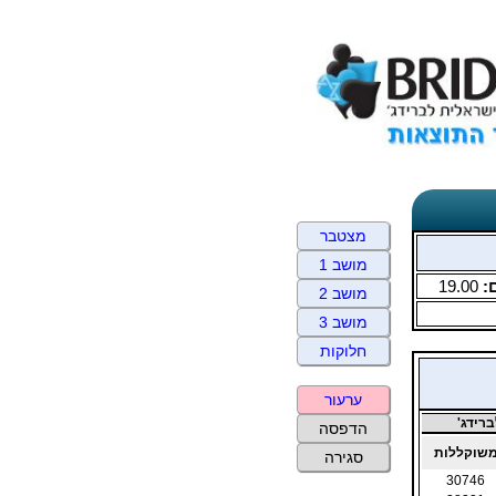
מצטבר
מושב 1
:
19.00
מושב 2
מושב 3
חלוקות
ערעור
רידג'
הדפסה
שוקללות
סגירה
30746