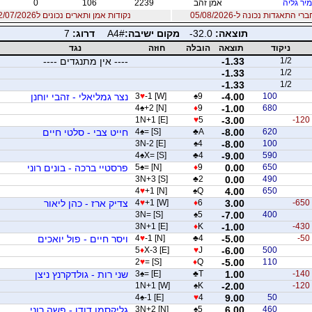
יר גליה
אמן זהב
2239
106
0
 התאגדות נכונה ל-05/08/2026
נקודות אמן ותארים נכונים ל12/07/2026
תוצאה:
-32.0
מקום ישיבה:
A4#
דרוג:
7
ניקוד
תוצאה
הובלה
חוזה
נגד
1/2
-1.33
---- אין מתנגדים ----
-1.33
1/2
-1.33
1/2
100
-4.00
9
♠
-1 [W]
♥
3
נצר גמליאלי - זהבי יוחנן
4
♠
+2 [N]
♦
9
-1.00
680
1N+1 [E]
♥
5
-3.00
-120
620
-8.00
A
♣
= [S]
♠
4
חייט צבי - סלטי חיים
3N-2 [E]
♠
4
-8.00
100
4
♠
X= [S]
♣
4
-9.00
590
650
0.00
9
♦
= [N]
♠
5
פרסטיי ברכה - בונים רוני
3N+3 [S]
♣
2
0.00
490
4
♥
+1 [N]
♠
Q
4.00
650
-650
3.00
6
♦
+1 [W]
♥
4
צדיק ארז - כהן ליאור
3N= [S]
♠
5
-7.00
400
3N+1 [E]
♦
K
-1.00
-430
-50
-5.00
4
♣
-1 [N]
♥
4
ויסר חיים - פול יואכים
5
♦
X-3 [E]
♥
J
-6.00
500
2
♥
= [S]
♦
Q
-5.00
110
-140
1.00
T
♣
= [E]
♠
3
שני רות - גולדקרנץ ניצן
1N+1 [W]
♠
K
-2.00
-120
4
♠
-1 [E]
♥
4
9.00
50
460
6.00
5
♠
3N+2 [N]
גליקסמן דודו - פשה רוני