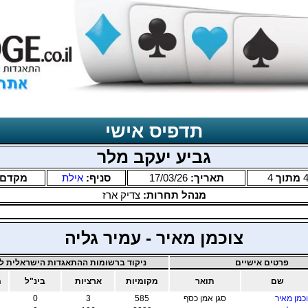
תדפיס אישי
גביע יעקב מלר
מתוך
4
תאריך:
17/03/26
סניף:
אילת
מקדם
מנהל תחרות:
צדיק ארז
צוכמן מאיר - עמיר גליה
פרטים אישיים
ניקוד ברשומות ההתאגדות הישראלית לב
שם
תואר
מקומיות
ארציות
בינ"ל
מ
כמן מאיר
סגן אמן כסף
585
3
0