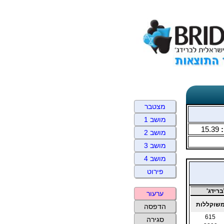
מצטבר
מושב 1
:
15.39
מושב 2
מושב 3
מושב 4
פירוט
רידג'
ערעור
שוקללות
הדפסה
615
סגירה