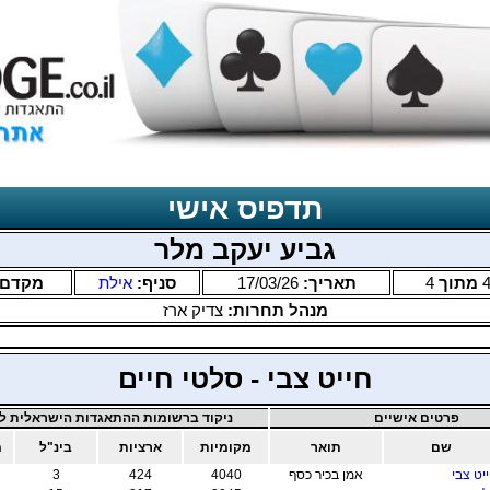
תדפיס אישי
גביע יעקב מלר
מתוך
4
תאריך:
17/03/26
סניף:
אילת
מקדם
מנהל תחרות:
צדיק ארז
חייט צבי - סלטי חיים
פרטים אישיים
ניקוד ברשומות ההתאגדות הישראלית לב
שם
תואר
מקומיות
ארציות
בינ"ל
מ
יט צבי
אמן בכיר כסף
4040
424
3