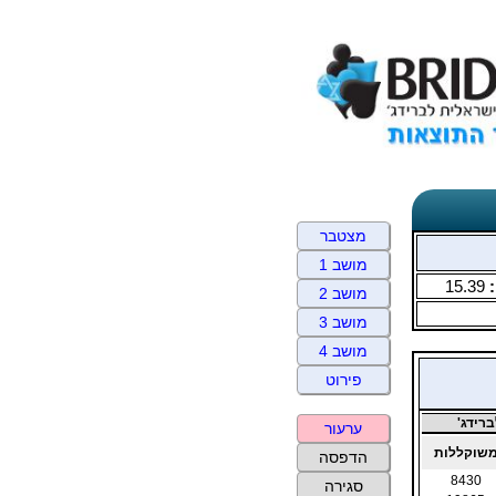
מצטבר
מושב 1
:
15.39
מושב 2
מושב 3
מושב 4
פירוט
רידג'
ערעור
שוקללות
הדפסה
8430
סגירה