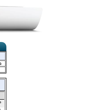
מ
מ
3