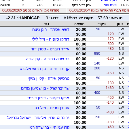
1406
וזינה אורי
אמן בכיר כסף
16778
745
2
24328
מת חברי התאגדות נכונה ל-06/08/2026
נקודות אמן ותארים נכונים ל06/08/2026
תוצאה:
57.69
מקום ישיבה:
A1#
דרוג:
3
PACIDNAH:
-2.31
ח
כיוון
ניקוד
תוצאה
נגד
EW
90
20.00
דשא אסתר - רונן ניצה
30.00
-120
EW
EW
-170
100.00
דודקו סופיה - ויזל לילי
80.00
-500
EW
NS
-480
90.00
אזרד רוברט - סטרן דוד
60.00
980
NS
EW
-120
60.00
בר שדה ברוריה - קרן שרה
40.00
140
EW
NS
200
40.00
קן-תור חיים - בן-הרוש אלברט
40.00
-150
NS
NS
50
50.00
טרסיוק אידה - קליין מיקי
80.00
-130
NS
NS
-1460
10.00
שרייבר שרל - בן שמעון מרים
60.00
400
NS
EW
-450
80.00
מרקו ויקטור - דורון דורית
100.00
-140
EW
EW
50
20.00
אבידן מרים - ויזל דב
80.00
-400
EW
EW
150
80.00
גרינהוט ארוין-אליעזר - ישראל גבריאל
100.00
-180
EW
NS
-460
60.00
קרן עמיחי - בר שדה רמי