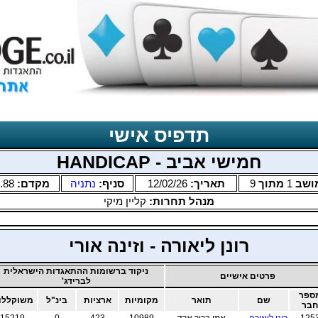
תדפיס אישי
חמישי אביב - HANDICAP
ושב
1
מתוך
9
תאריך:
12/02/26
סניף:
נתניה
מקדם:
.88
מנהל תחרות:
קליין מיקי
רונן ליאורה - וזינה אורי
ניקוד ברשומות ההתאגדות הישראלית
פרטים אישיים
לברידג'
ספר
שם
תואר
מקומיות
ארציות
בינ"ל
משוקללו
חבר
125
רונן ליאורה
אמן בכיר ארד
10989
423
0
15219