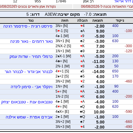
 דרור אריאל
רב אמן
17846
955
12
 התאגדות נכונה ל-06/08/2026
נקודות אמן ותארים נכונים ל06/08/2026
תוצאה:
-7.0
מקום ישיבה:
A3EW
דרוג:
5
ניקוד
תוצאה
הובלה
חוזה
נגד
400
-2.00
4
♥
3N= [N]
פירסט רונית - סידסמר רגינה
5
♥
-1 [S]
♠
A
9.00
-100
4
♠
-1 [W]
♦
9
-5.00
100
630
-3.00
2
♣
3N+1 [N]
נאור רחמים - נאור פנינה
2NX-2 [S]
♥
K
7.00
-300
1N+1 [W]
♣
9
2.00
-120
200
-5.00
A
♥
X-1 [W]
♠
2
כרמלי תמיר - שדות עמק
4
♣
= [N]
♦
A
-11.00
130
2N-1 [W]
♥
8
-3.00
50
650
-14.00
5
♠
+1 [S]
♥
4
לבנהר אביגדור - לבנהר הגר
2
♠
+2 [S]
♣
5
4.00
170
3N+2 [W]
♥
2
4.00
-460
90
-1.00
5
♠
1N= [N]
וינקלר אבי - סימון לינדה
5
♦
= [N]
♥
A
-3.00
400
1N-2 [S]
♥
K
6.00
-200
100
-4.00
A
♦
-1 [W]
♠
4
טננבאום ענת - טננבאום יצחק
4
♥
= [N]
♠
Q
0.00
620
4
♠
X= [E]
♣
Q
10.00
-590
100
-1.00
Q
♣
-1 [W]
♠
2
אבירם אפרת - שמש אילנה
3N+2 [W]
♣
7
5.00
-660
3N+3 [W]
♥
4
-2.00
-490