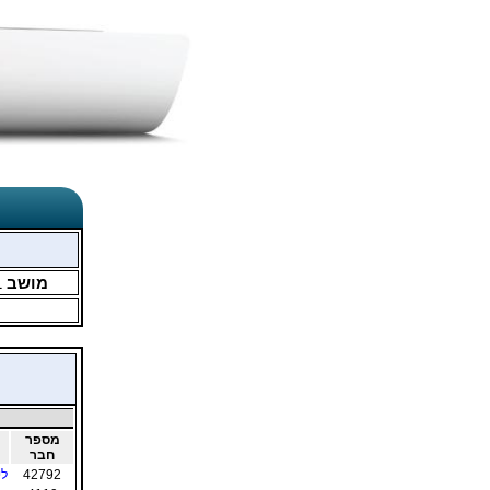
מושב
1
מספר
חבר
42792
לי