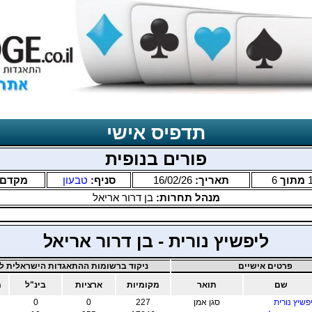
תדפיס אישי
פורים בנופית
מתוך
6
תאריך:
16/02/26
סניף:
טבעון
מקדם
מנהל תחרות:
בן דרור אריאל
ליפשיץ נורית - בן דרור אריאל
פרטים אישיים
ניקוד ברשומות ההתאגדות הישראלית לב
שם
תואר
מקומיות
ארציות
בינ"ל
מ
פשיץ נורית
סגן אמן
227
0
0